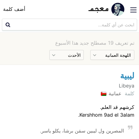
أضف كلمة
تم تعريف 19 مصطلح جديد هذا الأسبوع
ليبية
Libeya
كلمة
عمانية
كرشهم قد العلم.
Kershhom 9ad el 3alam.
المصرين ول ليبين سمَن برشا، يكلو ياسر.