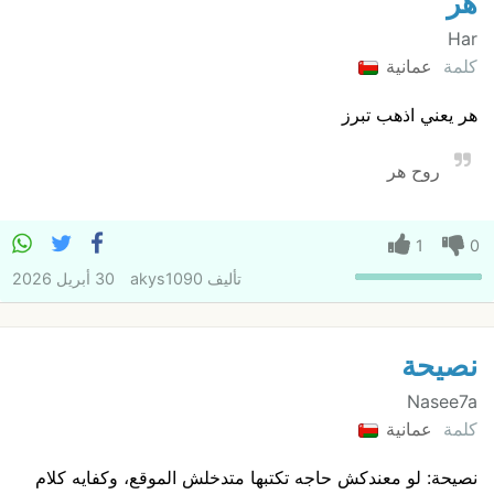
هر
Har
كلمة
عمانية
هر يعني اذهب تبرز
روح هر
1
0
تأليف
akys1090
30 أبريل 2026
نصيحة
Nasee7a
كلمة
عمانية
نصيحة: لو معندكش حاجه تكتبها متدخلش الموقع، وكفايه كلام