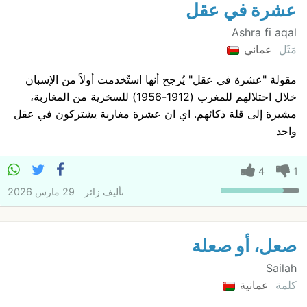
عشرة في عقل
Ashra fi aqal
مَثَل
عماني
مقولة "عشرة في عقل" يُرجح أنها استُخدمت أولاً من الإسبان
خلال احتلالهم للمغرب (1912-1956) للسخرية من المغاربة،
مشيرة إلى قلة ذكائهم. اي ان عشرة مغاربة يشتركون في عقل
واحد
4
1
تأليف
زائر
29 مارس 2026
صعل، أو صعلة
Sailah
كلمة
عمانية