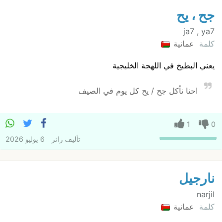
جح ، يح
ja7 , ya7
كلمة
عمانية
يعني البطيخ في اللهجة الخليجية
احنا نأكل جح / يح كل يوم في الصيف
1
0
تأليف
زائر
6 يوليو 2026
نارجيل
narjil
كلمة
عمانية