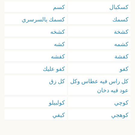
كسكبال
كسم
كسمك
كسمك يالسرسري
كشخة
كشخه
كشمه
كشه
كفشة
كفشه
كفو
كفو عليك
كل راس فيه عطاس وكل
كل زق
عود فيه دخان
كوچي
كولبيلو
كوهجي
كيفي