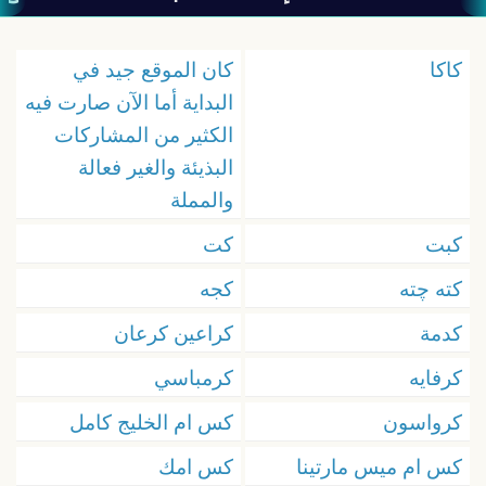
كاكا
كان الموقع جيد في
البداية أما الآن صارت فيه
الكثير من المشاركات
البذيئة والغير فعالة
والمملة
كبت
كت
كته چته
كجه
كدمة
كراعين كرعان
كرفايه
كرمباسي
كرواسون
كس ام الخليج كامل
كس ام ميس مارتينا
كس امك