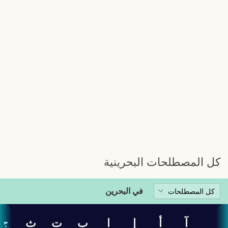
كل المصطلحات البحرينية
في البحرين
آ
أ
إ
ا
ب
ت
ث
ج