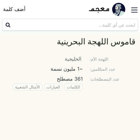
أضف كلمة
قاموس اللهجة البحرينية
الخليجية
اللهجة الأم:
~1 مليون نسمة
عدد المتكلمين:
361 مصطلح
عدد المصطلحات:
الكلمات
العبارات
الأمثال الشعبية