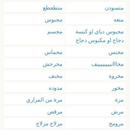
متسودن
متطعطع
متعه
مجبوس
مجبوس دياي او كبسة
مجسم
دجاج او مكبوس دجاج
مجنس
محماس
مخااانييييييييف
مخرخش
مخروة
مخنف
مخور
مدوده
مرة
مرة من المراري
مرش
مرقص
مرومج
مزلاج مزلاج