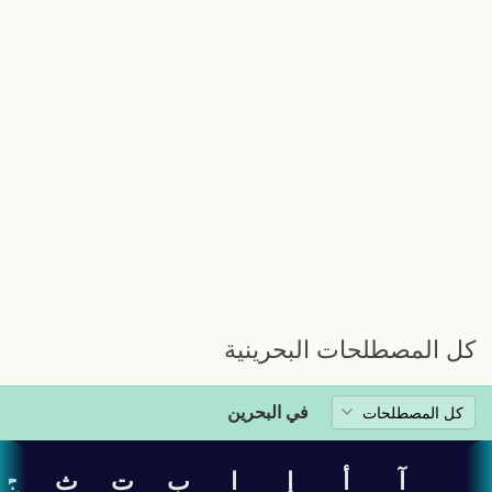
كل المصطلحات البحرينية
في البحرين
آ
أ
إ
ا
ب
ت
ث
ج