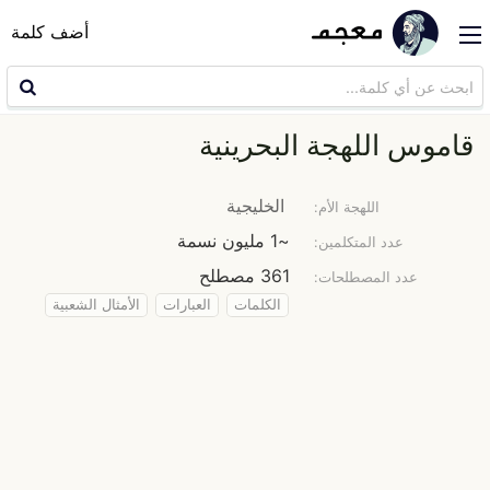
أضف كلمة
قاموس اللهجة البحرينية
الخليجية
اللهجة الأم:
~1 مليون نسمة
عدد المتكلمين:
361 مصطلح
عدد المصطلحات:
الكلمات
العبارات
الأمثال الشعبية