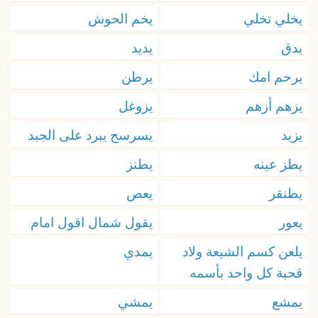
يخلي تخلي
يخم الحوش
يدق
يديد
يرحم امك
يرطن
يزهم أزهم
يزوغل
يزيد
يسرسح يبرد على الجبد
يطز عينه
يطنز
يطنقر
يعص
يعور
يقول شمال اقول امام
يلعن كسم الشيعة ولاد
يمدي
قحبة كل واحد بأسمه
يمشع
يمشي