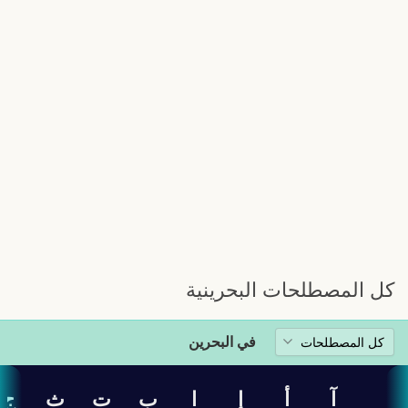
كل المصطلحات البحرينية
في البحرين
آ
أ
إ
ا
ب
ت
ث
ج