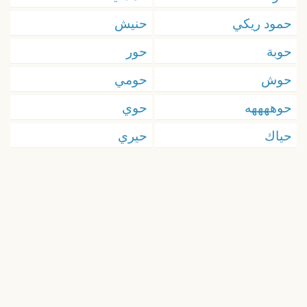
حمود ريكي
حنيش
حوبة
حور
حوش
حومي
حوههههه
حوي
حياك
حيري