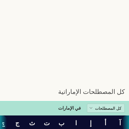
كل المصطلحات الإماراتية
في الإمارات
آ
أ
إ
ا
ب
ت
ث
ج
چ