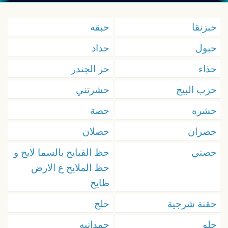
حبزنقا
حبقه
حبول
حداد
حذاء
حر الجندر
حزب البيج
حشرتني
حشره
حصة
حصران
حصلان
حصني
حظ القبايح بالسما لايح و
حظ الملايح ع الارض
طايح
حقنة شرجية
حلج
حلو
حمدانيه