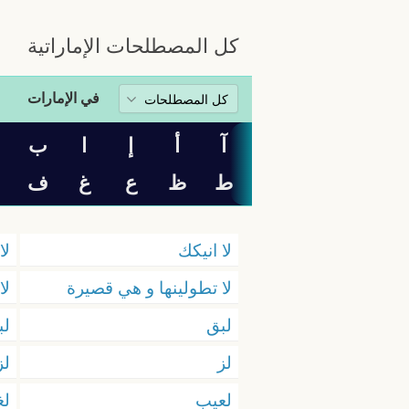
كل المصطلحات الإماراتية
في الإمارات
آ
أ
إ
ا
ب
ت
ط
ظ
ع
غ
ف
لا انيكك
لا
لا تطولينها و هي قصيرة
لا
لبق
لب
لز
لز
لعيب
لغ