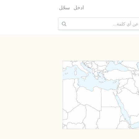
ادخل
سجّل