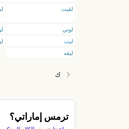
لڨيت
لم
لوتي
ل
ليت
ل
ليقه
ك
ترمس إماراتي؟
ساعدنا بتعريف الكلام المحكي 