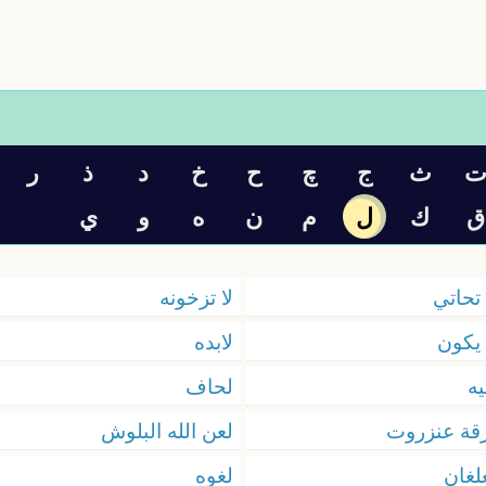
ث
ج
چ
ح
خ
د
ذ
ر
ق
ك
ل
م
ن
ه
و
ي
 تحاتي
لا تزخونه
 يكون
لابده
يه
لحاف
قة عنزروت
لعن الله البلوش
لغان
لغوه