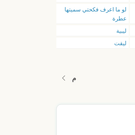
لو ما اعرف فكحتي سميتها
عطرة
ليبية
ليقت
م