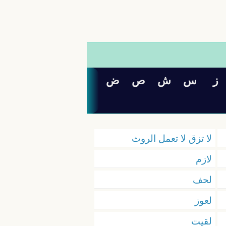
ز
س
ش
ص
ض
لا تزق لا تعمل الروث
لازم
لحف
لعوز
لقيت