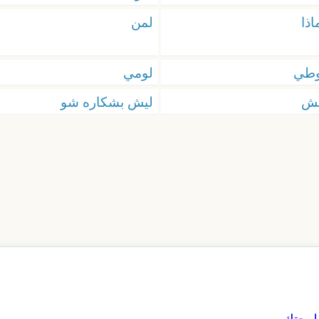
اذا
لمن
وطي
لومي
يش
ليش بشكاره شو
بلهجتك