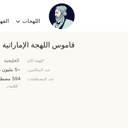
اللهجات
الف
قاموس اللهجة الإماراتية
الخليجية
اللهجة الأم:
~5 مليون نسمة
عدد المتكلمين:
594 مصطلح
عدد المصطلحات:
الكلمات