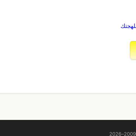
بلهجتك