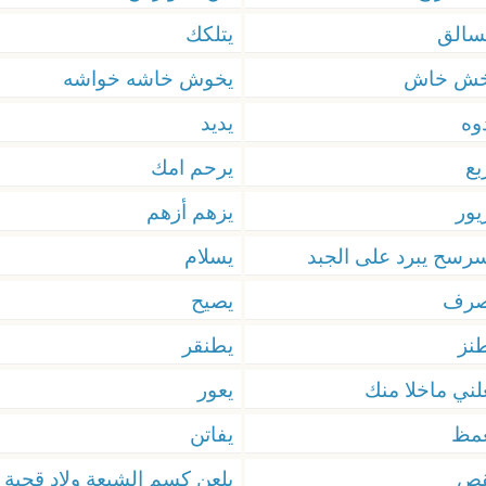
سالق
يتلكك
خش خاش
يخوش خاشه خواشه
وه
يديد
بع
يرحم امك
يور
يزهم أزهم
رسح يبرد على الجبد
يسلام
صرف
يصيح
نز
يطنقر
لني ماخلا منك
يعور
غمظ
يفاتن
قص
يلعن كسم الشيعة ولاد قحبة