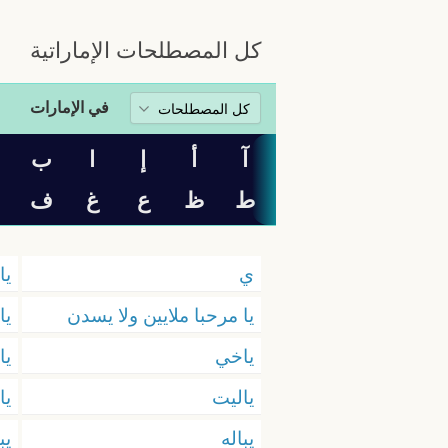
كل المصطلحات الإماراتية
في الإمارات
آ
أ
إ
ا
ب
ت
ط
ظ
ع
غ
ف
ي
يا
يا مرحبا ملايين ولا يسدن
يا
ياخي
يا
ياليت
يا
يباله
يب