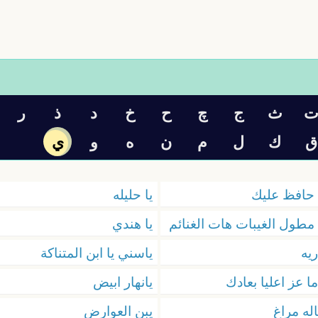
ث
ج
چ
ح
خ
د
ذ
ر
ق
ك
ل
م
ن
ه
و
ي
 حافظ عليك
يا حليله
 مطول الغيبات هات الغنائم
يا هندي
ريه
ياسني يا ابن المتناكة
ما عز اعليا بعادك
يانهار ابيض
اله مراغ
يبن العوارض