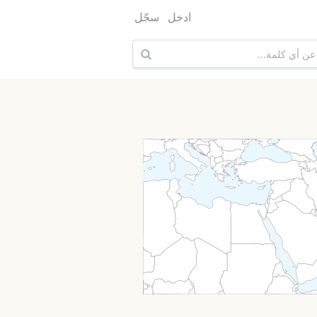
ادخل
سجّل