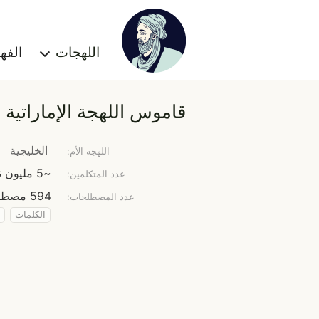
اللهجات
الف
قاموس اللهجة الإماراتية
الخليجية
اللهجة الأم:
~5 مليون نسمة
عدد المتكلمين:
594 مصطلح
عدد المصطلحات:
الكلمات