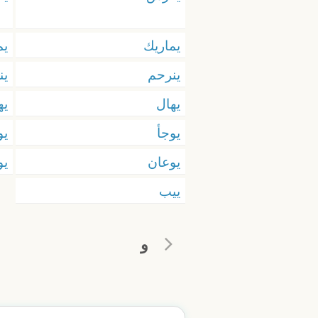
يماريك
يم
ينرحم
ين
يهال
يه
يوجأ
يو
يوعان
يو
ييب
و