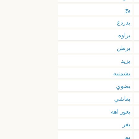
يح
يدردع
يراوه
يرطن
يزيد
يشمنيه
يضوي
يعاشي
يعور اهه
يفر
يم