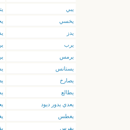
يبي
يت
يخسي
ي
يدز
يد
يرب
ير
يرمس
ير
يستانس
يس
يصارخ
ي
يطالع
يط
يعدي يدور ديود
يع
يغطس
ي
يفرس
ي