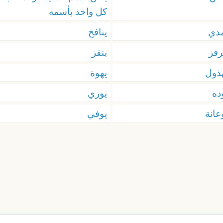
كل واحد بأسمه
دي
ينافخ
رفز
ينقز
ذول
يهوة
ده
يوري
عانة
يوفي