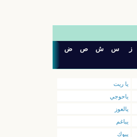
ز
س
ش
ص
ض
يا ريت
ياحوجي
يالعوز
يباغم
يبوك