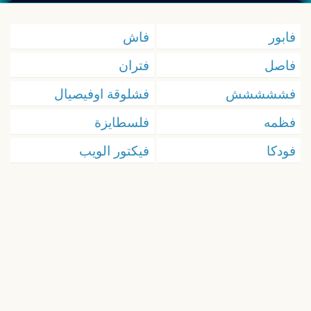
فابور
فاش
فاصل
فتران
فششششش
فشلوقة اوفيصيال
فظمه
فلسطايزة
فودكا
فيكتور الويب