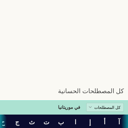
كل المصطلحات الحسانية
في موريتانيا
آ
أ
إ
ا
ب
ت
ث
ج
ح