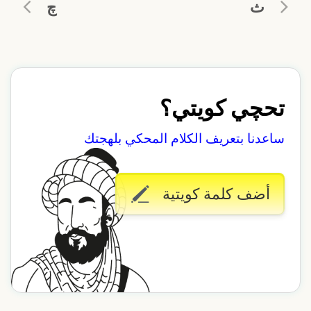
ث
چ
تحچي كويتي؟
ساعدنا بتعريف الكلام المحكي بلهجتك
أضف كلمة كويتية