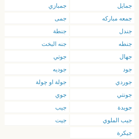
جمايل
جمبازي
جمعه مباركه
جمى
جندل
جنطة
جنطه
جنه البخت
جهال
جوتي
جود
جوديه
جوردي
جولة او چولة
جونتي
جوي
جويدة
جيب
جيب الملوي
جيت
جيكرة