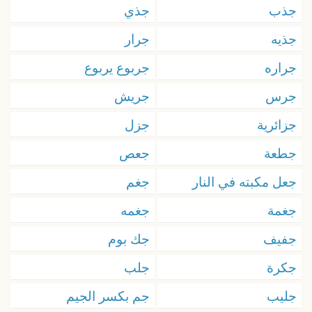
جذب
جذي
جذيه
جرار
جراره
جربوع يربوع
جرس
جريش
جزائرية
جزل
جطعة
جعص
جعل مكبته في النار
جغم
جغمة
جغمه
جفيف
جك بوم
جكرة
جلب
جليب
جم بكسر الجيم