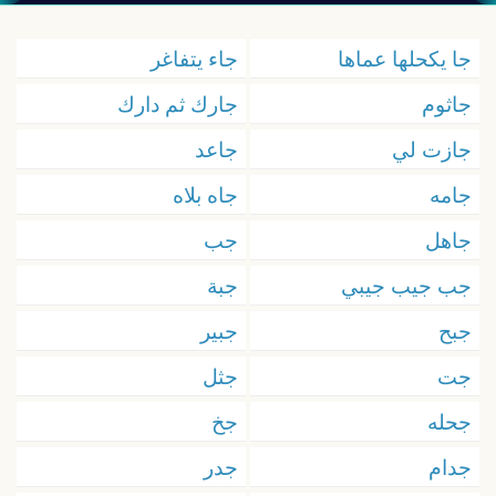
جا يكحلها عماها
جاء يتفاغر
جاثوم
جارك ثم دارك
جازت لي
جاعد
جامه
جاه بلاه
جاهل
جب
جب جيب جيبي
جبة
جبح
جبير
جت
جثل
جحله
جخ
جدام
جدر