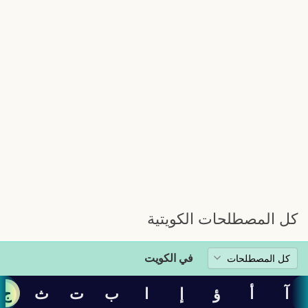
كل المصطلحات الكويتية
في الكويت
آ
أ
ؤ
إ
ا
ب
ت
ث
ج