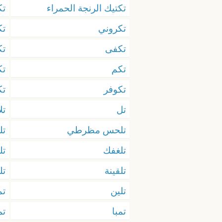
تكتيك الرنجة الحمراء
تك
تكروني
تك
تكفى
تك
تكم
تك
تكوفر
تك
تل
تل
تلحس مظرطي
تل
تلغفك
تل
تلقينة
تل
تلين
تم
تمبا
تم