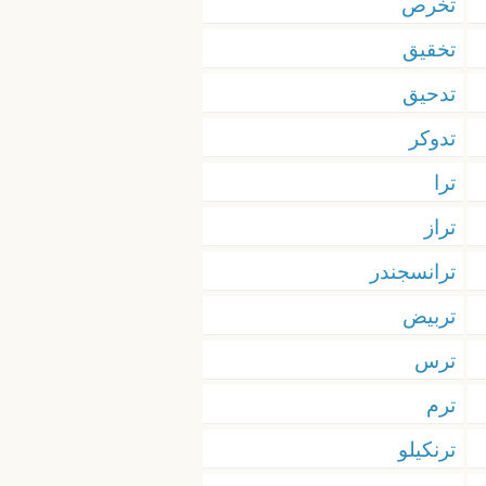
تخرص
تخقيق
تدحيق
تدوكر
ترا
تراز
ترانسجندر
تربيض
ترس
ترم
ترنكيلو