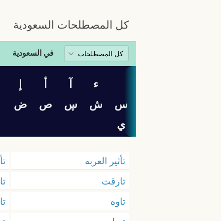
كل المصطلحات السعودية
في السعودية
ء
آ
أ
إ
س
ش
ڛ
ص
ض
ي
تأثير العربه
تأ
تارقت
تا
تاوه
تا