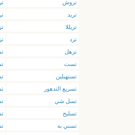
تروش
تر
تريد
تر
تريللا
تز
تزد
تز
تزهل
ت
تست
ت
تستهبلين
تس
تسريع التدهور
تس
تسل شي
ت
تسليح
تس
تسني به
تس