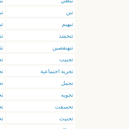
تبطي
ت
تبن
تب
تبهيم
تب
تتحشد
تت
تتهنقصين
تث
تجبيت
ت
تجربة اجتماعية
تج
تجمل
تج
تجويه
ت
تحسفت
تح
تحنيث
تح