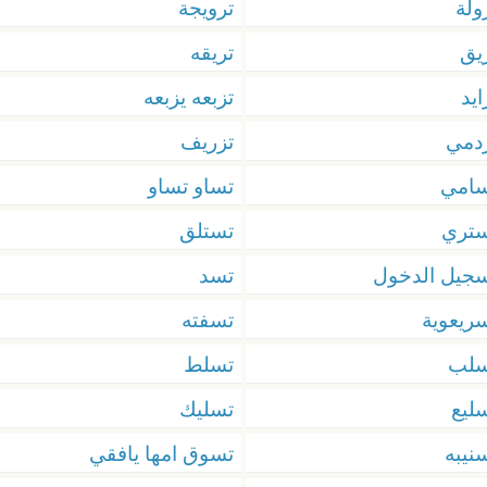
ولة
ترويجة
يق
تريقه
ايد
تزبعه يزبعه
دمي
تزريف
سامي
تساو تساو
ستري
تستلق
جيل الدخول
تسد
ريعوية
تسفته
سلب
تسلط
ليع
تسليك
نيبه
تسوق امها يافقي