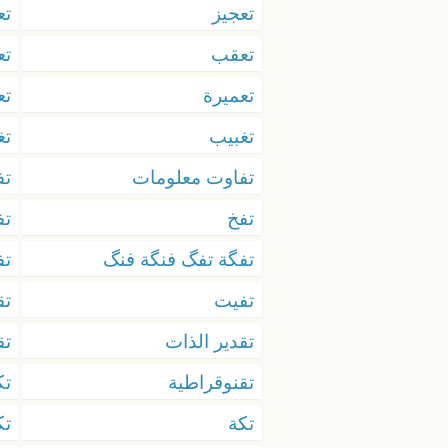
تعجيز
تع
تعقب
ت
تعميرة
ت
تغبيب
تغ
تفاوت معلومات
ت
تفخ
تف
تفگة تفگ فنگة فنگ
تف
تفيت
تق
تقدير الذات
تق
تقنوقراطية
تك
تكة
تك