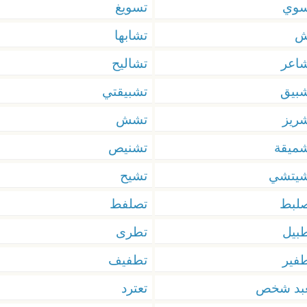
سوي
تسويغ
ش
تشابها
اعر
تشاليح
بيق
تشبيقتي
ريز
تشش
ميقة
تشنيص
شيتشي
تشيح
لبط
تصلفط
بيل
تطرى
فير
تطفيف
عبد شخص
تعترد