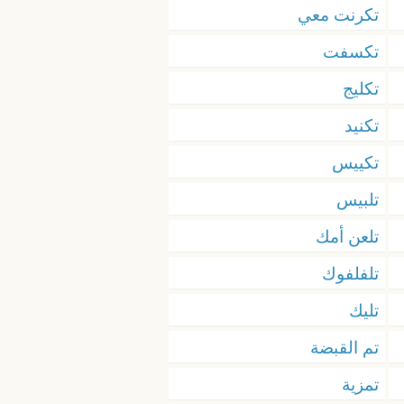
تكرنت معي
تكسفت
تكليج
تكنيد
تكييس
تلبيس
تلعن أمك
تلفلفوك
تليك
تم القبضة
تمزية