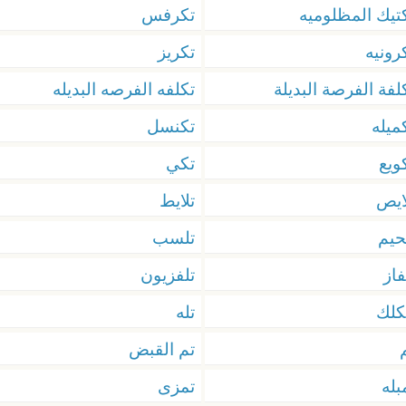
تيك المظلوميه
تكرفس
رونيه
تكريز
لفة الفرصة البديلة
تكلفه الفرصه البديله
ميله
تكنسل
ويع
تكي
ايص
تلايط
حيم
تلسب
فاز
تلفزيون
كلك
تله
تم القبض
بله
تمزى