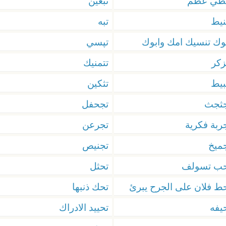
بطي عظم
تبغين
نيط
تبه
وك تنسيك امك وابوك
تپسي
زكر
تتمنيك
بيط
تثكين
جثجث
تجحفل
ربة فكرية
تجرعن
ميخ
تجنيص
حب تسولف
تحثل
ط فلان على الجرح يبرئ
تحك ذنبها
يفه
تحييد الادراك