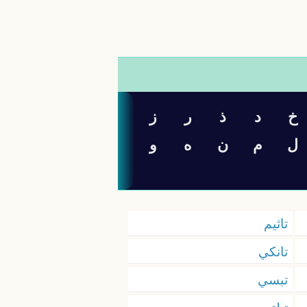
خ
د
ذ
ر
ز
ل
م
ن
ه
و
تاثيم
تانكي
تبسي