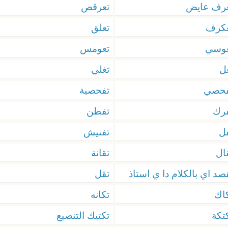
رف عايض
تعرقص
عكرف
تعلق
عوسي
تعومس
ل
تغلي
فحصي
تفحصية
رك
تفطن
ل
تفنيش
ال
تقانة
صد اي بالكلام دا ي استاذ
تقل
اك
تكانه
تكة
تكتيك التنصيع