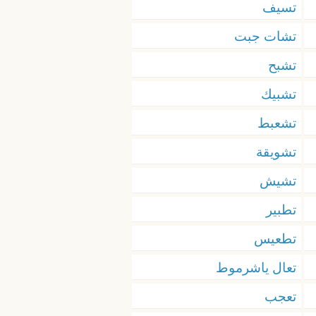
تسيف
تشات جبت
تشبح
تشبيك
تشعبط
تشويقة
تشيش
تطبير
تطعيس
تعال ياشرموط
تعجب