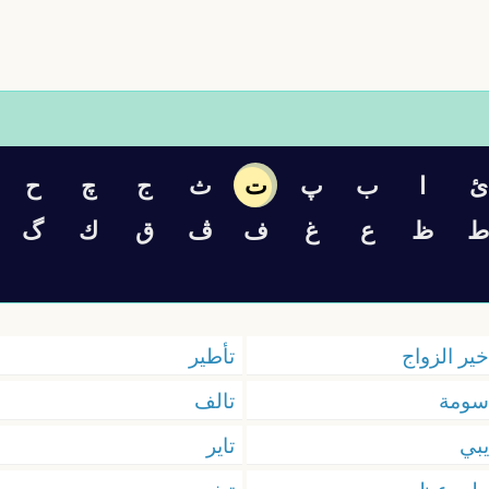
ئ
ا
ب
پ
ت
ث
ج
چ
ح
ط
ظ
ع
غ
ف
ڤ
ق
ك
گ
خير الزواج
تأطير
سومة
تالف
يبي
تاير