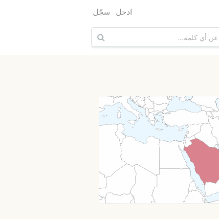
ادخل
سجّل