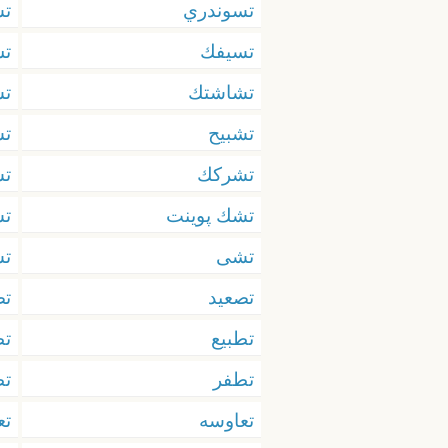
تسوندري
ت
تسيفك
ت
تشاشتك
تش
تشبيح
تش
تشركك
تش
تشك پوينت
تش
تشى
ت
تصعيد
تص
تطبيع
تط
تطفر
تط
تعاوسه
ت