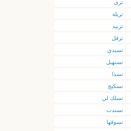
ترى
تريلة
تزبيد
تزقل
تسبدي
تستهبل
تسذا
تسكيج
تسلك لي
تسندت
تسوقها