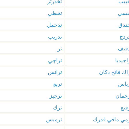
بيب
تخذرتز
خسي
تخطي
ندق
تدحمل
ردج
تدريب
فيف
تر
اجيديا
تراچي
اك فاتح دكان
ترانس
باس
تربع
جمان
ترجيز
قيع
ترك
مي مافي قدرك
ترميس