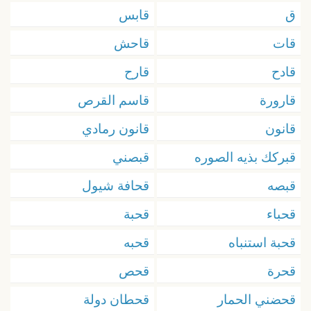
ق
قابس
قات
قاحش
قادح
قارح
قارورة
قاسم القرص
قانون
قانون رمادي
قبركك بذيه الصوره
قبصني
قبصه
قحافة شيول
قحباء
قحبة
قحبة استنباه
قحبه
قحرة
قحص
قحضني الحمار
قحطان دولة