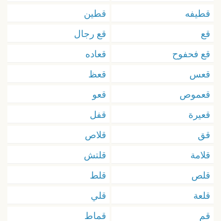
قطيفه
قطين
قع
قع رجال
قع فحفوح
قعاده
قعس
قعظ
قعموص
قعو
قعيرة
قفل
قق
قلاص
قلامة
قلتش
قلص
قلط
قلعة
قلي
قم
قماط