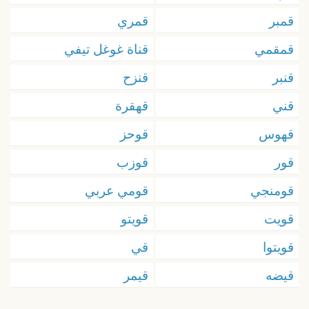
قمبر
قمري
قمقمي
قناة غوغل تيفي
قنبر
قنزح
قني
قهقرة
قهوس
قوحز
قور
قوزب
قومنجي
قومي عربي
قويت
قويتو
قويتوا
قي
قيضه
قيمر