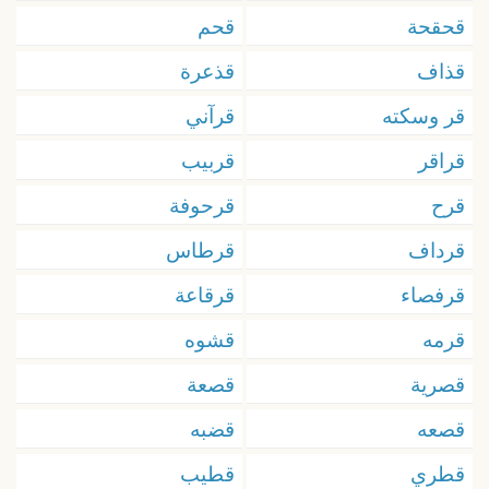
قحقحة
قحم
قذاف
قذعرة
قر وسكته
قرآني
قراقر
قربيب
قرح
قرحوفة
قرداف
قرطاس
قرفصاء
قرقاعة
قرمه
قشوه
قصرية
قصعة
قصعه
قضبه
قطري
قطيب