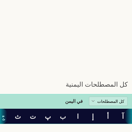
كل المصطلحات اليمنية
في اليمن
آ
أ
إ
ا
ب
پ
ت
ث
ج