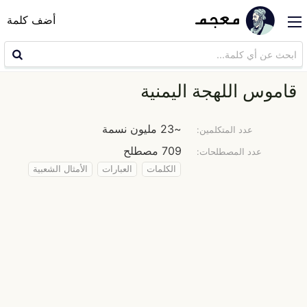
أضف كلمة
قاموس اللهجة اليمنية
~23 مليون نسمة
عدد المتكلمين:
709 مصطلح
عدد المصطلحات:
الكلمات
العبارات
الأمثال الشعبية