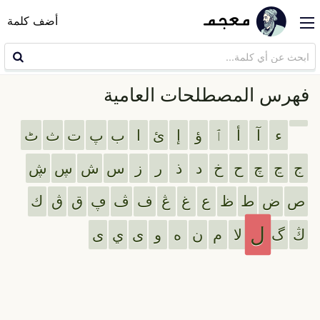
أضف كلمة
فهرس المصطلحات العامية
ء
آ
أ
ٱ
ؤ
إ
ئ
ا
ب
پ
ت
ث
ٹ
ج
ڃ
چ
ح
خ
د
ذ
ر
ز
س
ش
ڛ
ڜ
ص
ض
ط
ظ
ع
غ
ڠ
ف
ڤ
ڥ
ق
ڨ
ك
ل
ڭ
گ
ﻻ
م
ن
ه
و
ى
ي
ی