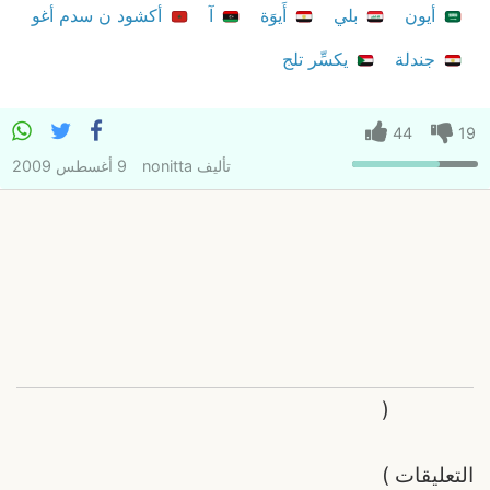
أيون
بلي
أَيوَة
آ
أكشود ن سدم أغو
جندلة
يكسِّر تلج
44
19
تأليف
nonitta
9 أغسطس 2009
(
التعليقات
)