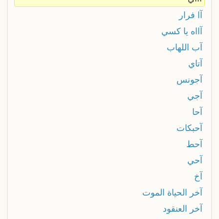
آا فرار
آااه يا كسي
آب اللهاب
آتاي
آجونس
آجي
آحا
آحبكات
آحط
آحي
آخ
آخر الحياة الموت
آخر العنقود