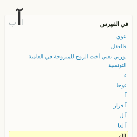
آ
ا
ب
في الفهرس
عوي
فالعقل
لوزتي يعني أخت الزوج للمتزوجة في العامية
التونسية
ء
ءوحا
آ
آ فرار
آ ل
آ لعا
آآآي