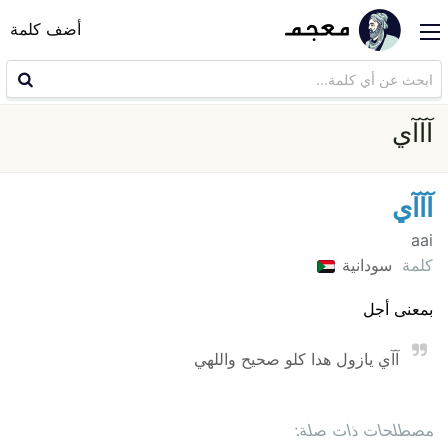
أضف كلمة
آآآي
آآآي
aai
كلمة
سودانية
بمعنى أجل
آآي يازول هدا كلو صحيح واللهي
مصطلحات ذات صلة: