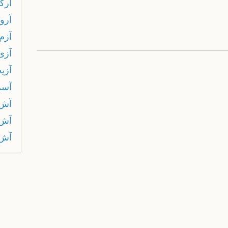
آرگ
آروب
آزم
آزى
آزي
آسم
آش
آش 
آش 