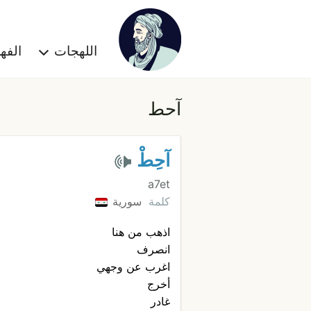
اللهجات
الف
آحط
آحِطْ
a7et
كلمة
سورية
اذهب من هنا
انصرف
اغرب عن وجهي
أخرج
غادر