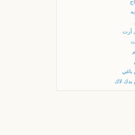
اج
ه
 آزت
ت
باغي
بدك لاك