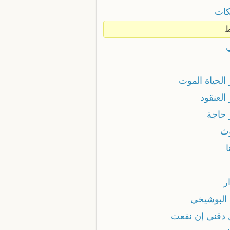
كات
الحياة الموت
العنقود
 حاجة
ث
ا
ر
 البوشيخي
 دقنى إن نفعت