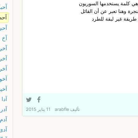
هي كلمة يستخدمها السوريون
آحب
جرة وهنا تعبر عن أن القائل
آحط
ريقة غير لبقة للطرد
آحي
آخ
آخر 
آخر 
آخر
آخو
آخين
آدا
آدرا
تأليف
arabfle
11 يناير 2015
آدم
آدى