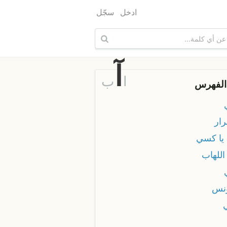
ادخل
سجّل
آ
ا
ب
الفهرس
رار
 يا كسي
اللهاب
نس