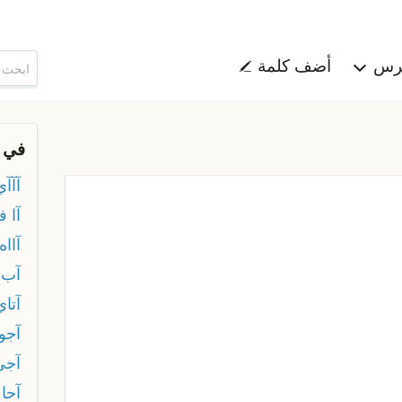
هرس
أضف كلمة
في 
آآآي
آا ف
آااه
آب 
آتاي
آجو
آجي
آحا