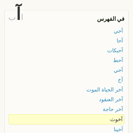
آ
ا
ب
في الفهرس
آجي
آحا
آحبكات
آحط
آحي
آخ
آخر الحياة الموت
آخر العنقود
آخر حاجة
آخوث
آخينا