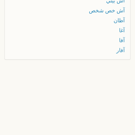
آش بيتي
آش خص شخص
آظان
آغا
آفا
آفار