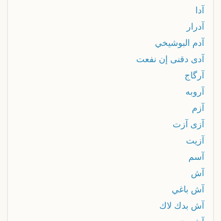
آدا
آدرار
آدم البوشيخي
آدى دقنى إن نفعت
آرگاج
آروبه
آزم
آزى آزت
آزيت
آسم
آش
آش باغي
آش بدك لاك