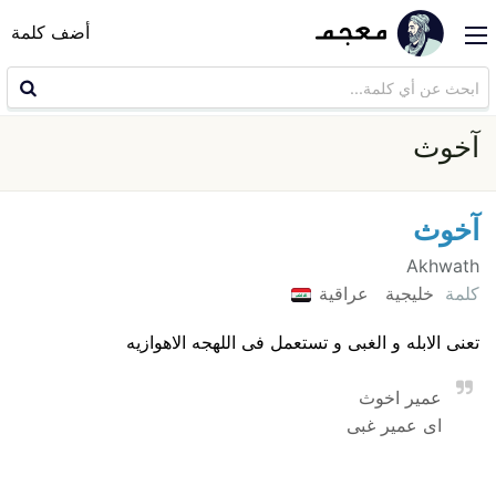
أضف كلمة
آخوث
آخوث
Akhwath
كلمة
خليجية
عراقية
تعنی الابله و الغبی و تستعمل فی اللهجه الاهوازیه
عمیر اخوث
ای عمیر غبی