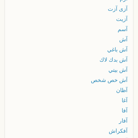
آزى آزت
آزيت
آسم
آش
آش باغي
آش بدك لاك
آش بيتي
آش خص شخص
آظان
آغا
آفا
آفار
آفكراش