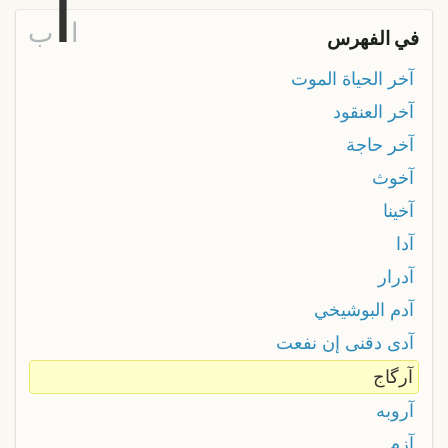
آ
ا
ب
في الفهرس
آخر الحياة الموت
آخر العنقود
آخر حاجة
آخوث
آخينا
آدا
آدرار
آدم البوشيخي
آدى دقنى إن نفعت
آرگاج
آروبه
آزم