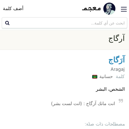
أضف كلمة
آرگاج
آرَگاج
Aragaj
كلمة
حسانية
الشخص، البشر
انت مانك آزگاج : (انت لست بشر)
مصطلحات ذات صلة: