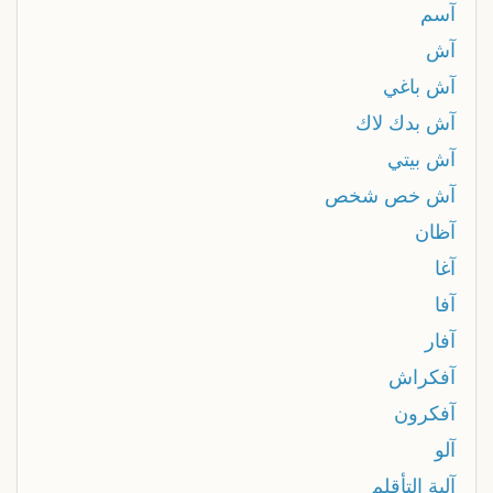
آسم
آش
آش باغي
آش بدك لاك
آش بيتي
آش خص شخص
آظان
آغا
آفا
آفار
آفكراش
آفكرون
آلو
آلية التأقلم