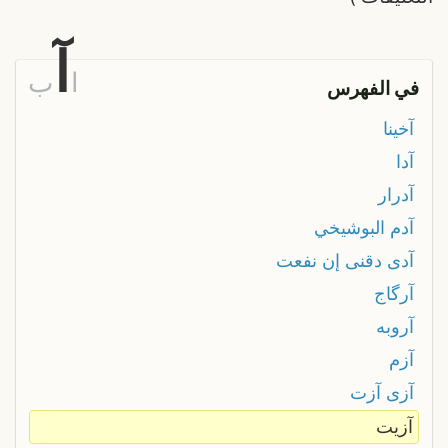
آ
ا
ب
في الفهرس
آخينا
آدا
آدرار
آدم البوشيخي
آدى دقنى إن نفعت
آرگاج
آروبه
آزم
آزى آزت
آزيت