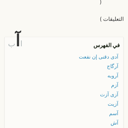
(
التعليقات
)
آ
ا
ب
في الفهرس
آدى دقنى إن نفعت
آرگاج
آروبه
آزم
آزى آزت
آزيت
آسم
آش