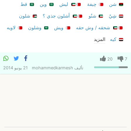
شن
چيفة
ليش
وين
قط
شِيْ
شنُو
أشلون جذي ؟
شلون
شحقه / وش حقه
ويش
وشلون
لاويه
كيه
المزيد
20
7
تأليف
mohammedkarmesh
21 يونيو 2014