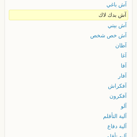
آش باغي
آش بدك لاك
آش بيتي
آش خص شخص
آظان
آغا
آفا
آفار
آفكراش
آفكرون
آلو
آلية التأقلم
آلية دفاع
آليه تأقلم