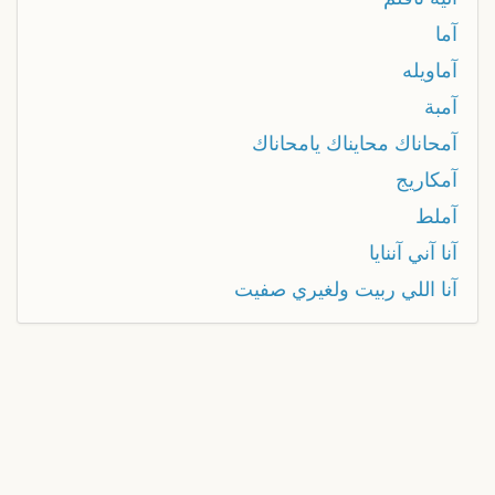
آما
آماويله
آمبة
آمحاناك محايناك يامحاناك
آمكاريج
آملط
آنا آني آننايا
آنا اللي ربيت ولغيري صفيت