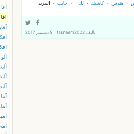
يس
هندس
كاشيك
لك
خايب
المزيد
آغا
آفا
آفار
تأليف
tasneem2002
9 ديسمبر 2017
آفك
آفك
آلو
آلية
آلية
آليه
آما
آماو
آمبة
آمحا