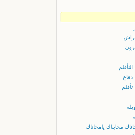
راش
رون
 التأقلم
 دفاع
 تأقلم
يله
ناك محايناك يامحاناك