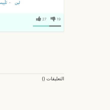
لين
تَلْبِ
27
19
التعليقات
(
)