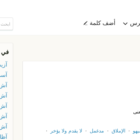
هرس
أضف كلمة
في 
آزي
آسم
آش
آش 
آش 
نى
آش 
آش
يهو
الإملاق
مدغمل
لا يقدم ولا يؤخر
آظا