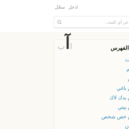
ادخل
سجّل
آ
ا
ب
الفهرس
ت
باغي
بدك لاك
بيتي
 خص شخص
ن