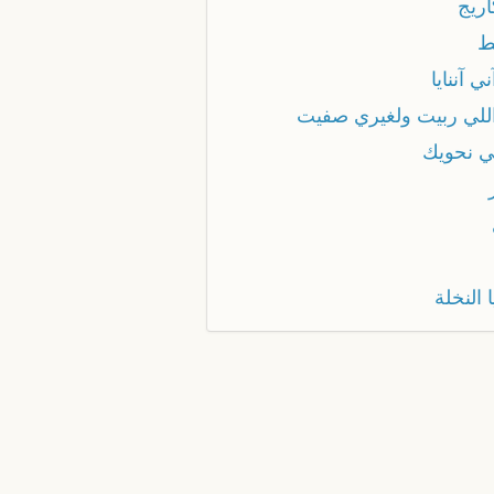
اريج
ط
ني آننايا
 اللي ربيت ولغيري صفيت
ي نحويك
ا النخلة