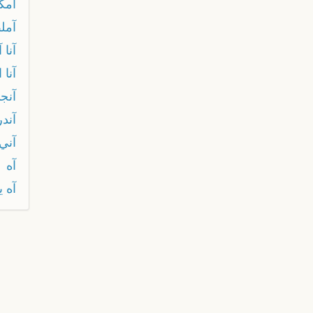
آمك
آمل
آنا آ
آنا
آنج
آندر
آني
آه
آه ي