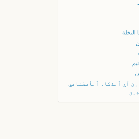
ا النخلة
ن
يم
ن
إن آي ٱلذكاء ٱلٱصطناعي
يق