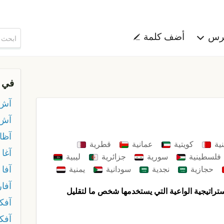
هرس
أضف كلمة
في 
آش 
آش
آظا
نية
كويتية
عمانية
قطرية
آغا
فلسطينية
سورية
جزائرية
ليبية
آفا
حجازية
نجدية
سودانية
يمنية
آفار
لاستراتيجية الواعية التي يستخدمها شخص ما لتقليل
آفك
آفك