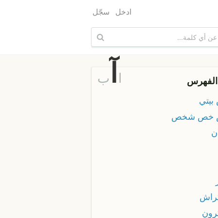
ادخل
سجّل
آ
ا
ب
الفهرس
بيتي
 خص شخص
ن
راش
رون