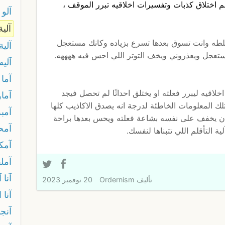
قلم اختلاق كذبات وتفسيرات اخلاقيه تبرر الموقف ،
آلو
آلية
لطه وانت تسوق بعدها تسرع بزياده وكانك مستعجل
آلية
عجل ويعذروني ويخف التوتر اللي احس فيه ههههه.
آليه
آما
اقيه ليبرر فعلته او يختلق احداثًا لم تحصل فيجد
آماو
لك المعلومات الخاطئة لدرجة انه يصدق الاكاذيب كلها
آمبة
 ان يخفف على نفسه بشاعة فعلته ويحس بعدها براحة
آمحا
ة التأقلم اللي تتبناها لنفسك.
آمك
آمل
آنا آ
تأليف
Ordernism
20 نوفمبر 2023
آنا
آنج