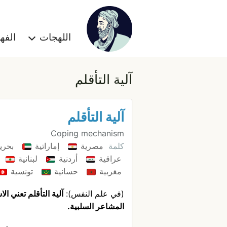
اللهجات
الف
آلية التأقلم
آلية التأقلم
Coping mechanism
كلمة
مصرية
إماراتية
بحري
عراقية
أردنية
لبنانية
مغربية
حسانية
تونسية
(في علم النفس):
آلية التأقلم تعني ا
المشاعر السلبية.