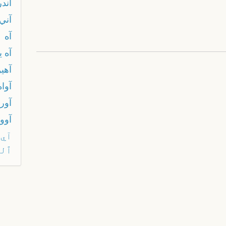
آندر
آني
آه
آه ي
آهي
آواه
آورت
آوو
آي 
ٱلض