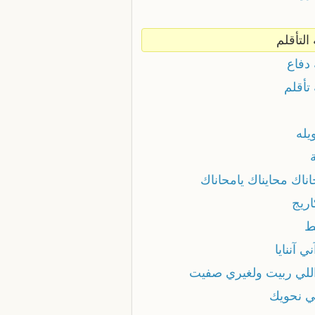
 التأقلم
 دفاع
 تأقلم
يله
ناك محايناك يامحاناك
اريج
ط
ني آننايا
 اللي ربيت ولغيري صفيت
ي نحويك