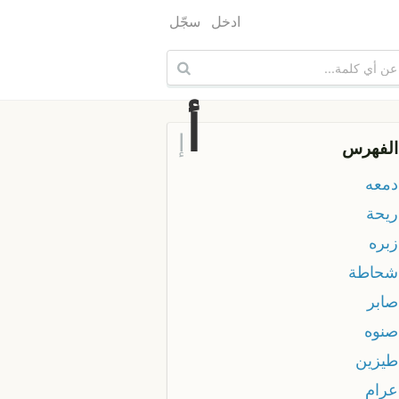
ادخل
سجّل
أ
إ
الفهرس
دمعه
ريحة
زبره
 شحاطة
صابر
صنوه
 طيزين
عرام