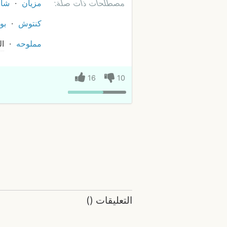
مصطلحات ذات صلة:
مزيان
شاب
كنتوش
بو
مملوحه
ال
16
10
التعليقات
(
)