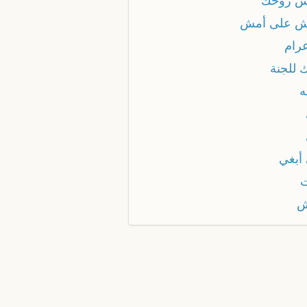
س روحك
ش على أمش
عرام
 للجنة
ه
 أبغي
ت
ش