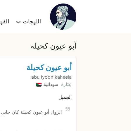
اللهجات
الف
أبو عيون كحيلة
أبو عيون كحيلة
abu iyoon kaheela
عِبَارة
سودانية
الجميل
الزول أبو عيون كحيلة كان جايي 