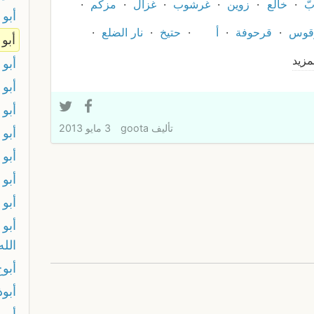
ّ
خالع
زوين
غرشوب
غزال
مزكم
أبو
قوس
قرحوفة
أ
حتيخ
نار الضلع
أبو
مزيد
أبو 
أبو 
أبو
تأليف
goota
3 مايو 2013
أبو 
أبو
أبو
أبو 
أبو
الل
أبوج
أبوذ