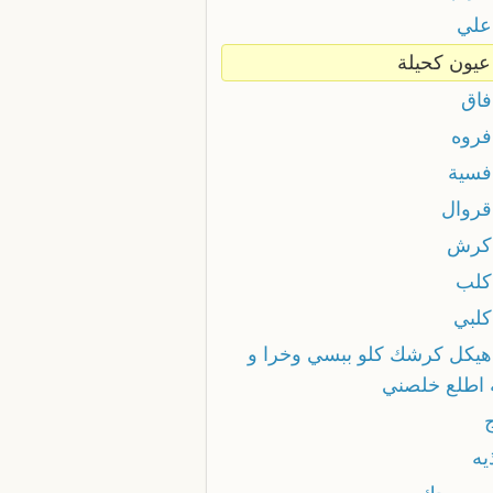
 علي
 عيون كحيلة
فاق
فروه
 فسية
قروال
 كرش
 كلب
كلبي
 هيكل كرشك كلو ببسي وخرا و
ه اطلع خلصني
يه