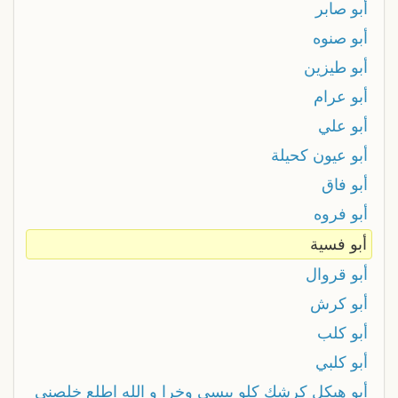
أبو صابر
أبو صنوه
أبو طيزين
أبو عرام
أبو علي
أبو عيون كحيلة
أبو فاق
أبو فروه
أبو فسية
أبو قروال
أبو كرش
أبو كلب
أبو كلبي
أبو هيكل كرشك كلو ببسي وخرا و الله اطلع خلصني