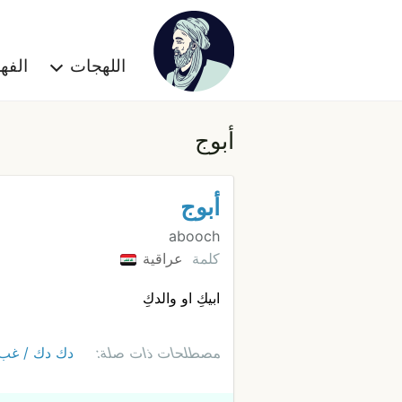
اللهجات
الف
أبوج
أبوج
abooch
كلمة
عراقية
ابيكِ او والدكِ
مصطلحات ذات صلة:
دك دك / غب