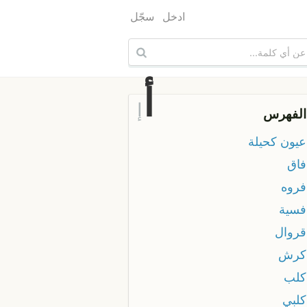
ادخل
سجّل
أ
إ
الفهرس
 عيون كحيلة
فاق
فروه
 فسية
قروال
 كرش
 كلب
كلبي