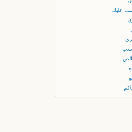
ش
سف عليك
ي
رى
سب
الص
ع
و
اكم