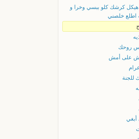
 هيكل كرشك كلو ببسي وخرا و
ه اطلع خلصني
ج
يه
س روحك
ش على أمش
عرام
 للجنة
ه
 أبغي
ت