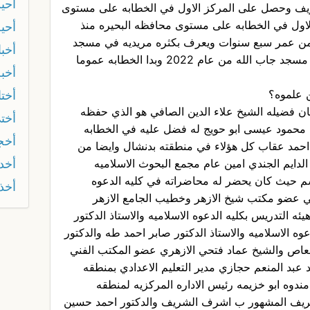
أحي
شريف وحصل على المركز الاول في الخطابه على مستوى
لاول في الخطابه على مستوى محافظه البحيره منذ
أحيه
ن عمر سبع سنوات ويعرف بكثره مريديه في مسجد
أخب
جاب الله بدمنهور وقد بدا الخطابه في مسجد جاب الله من عام 2022 وبدا الخطابه عموما
أخب
ن علموه؟
أختا
ان فضيله الشيخ علاء الدين الصافي هو الذي حفظه
أخت
خ محمود عيسى ابو حويج له فضل عليه في الخطابه
أخج
احمد عقاب كل هؤلاء في منطقته بدنشال وايضا من
أخد
 الدايم الجندي امين عام مجمع البحوث الاسلاميه
شم حيث كان يحضر له محاضراته في كليه الدعوه
أخذ 
لكي عضو مكتب شيخ الازهر وخطيب الجامع الازهر
ئه التدريس بكليه الدعوه الاسلاميه والاستاذ الدكتور
عوه الاسلاميه والاستاذ الدكتور صابر احمد طه والدكتور
لعاص والشيخ عماد فتحي الازهري عضو المكتب الفني
عبد المنعم حجازي مدير التعليم الاعدادي بمنطقه
 مندوه ابو خزيمه رئيس الاداره المركزيه لمنطقه
الشريف المشهور ب اشرف الشريف والدكتور احمد حسين