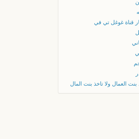
ن
ار قناة غوغل تي في
ل
ني
ي
م
ر
بنت العمال ولا تاخذ بنت المال