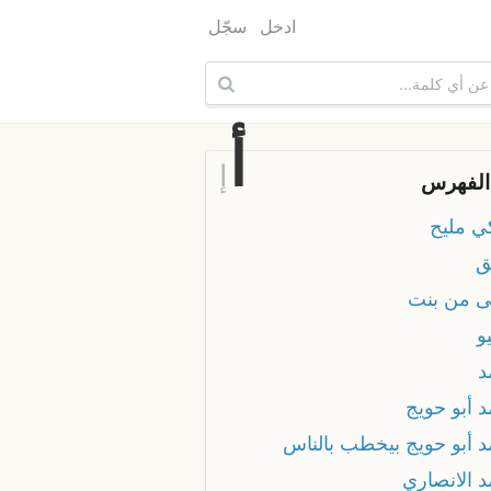
ادخل
سجّل
أ
إ
الفهرس
ي مليح
ق
ى من بنت
و
د
 أبو حويج
د أبو حويج بيخطب بالناس
د الانصاري