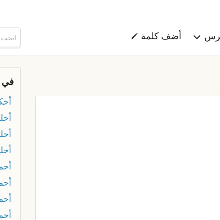
هرس
أضف كلمة
في 
أحك
أحل
أحل
أحلي
أحم
أحمد
أحم
أحم