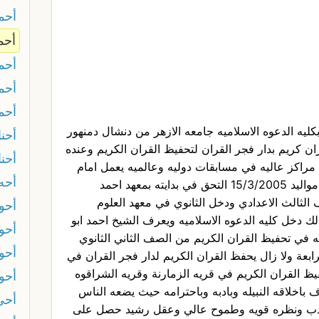
أحم
أحم
أحم
أحم
أحم
ليه الدعوه الاسلاميه جامعه الازهر من دنشال دمنهور
أحنا
كريم بدار فجر القران لتحفيظ القران الكريم وعنده
أحنا
راكز عاليه في مسابقات دوليه وعالميه يعمل امام
أحه
وخطيب مسجد جاب الله بدمنهور من مواليد 15/3/2005 التحق في بدايته بمعهد احمد
الثالث الاعدادي ودخل الثانوي في معهد العلوم
أحو
 ذلك دخل كليه الدعوه الاسلاميه ويعرف الشيخ احمد ابو
أحو
في تحفيظ القران الكريم من الصف الثاني الثانوي
أحو
20 في الفرقة الرابعة ولا زال يحفظ القران الكريم لدار فجر القران في
ظ القران الكريم في قريه الزمارنة وقريه الشراقوه
أحو
 باخلاقه النبيله وبادبه وباحترامه حيث يضعه الناس
أحي 
ادب ونظره قويه وطموح عالي وعقل رشيد حصل على