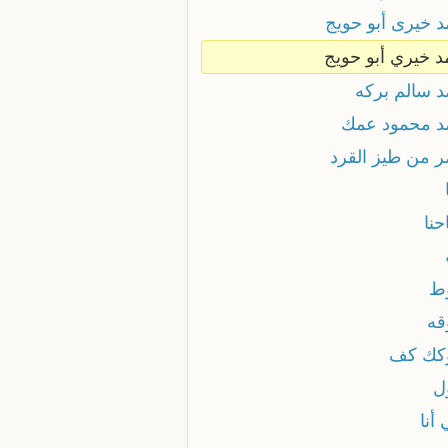
د خيرى أبو حويج
د خيري أبو حويج
د سالم بركه
د محمود عمك
ر من طيز القرد
حنا
ط
قه
كك كف
ل
أنا