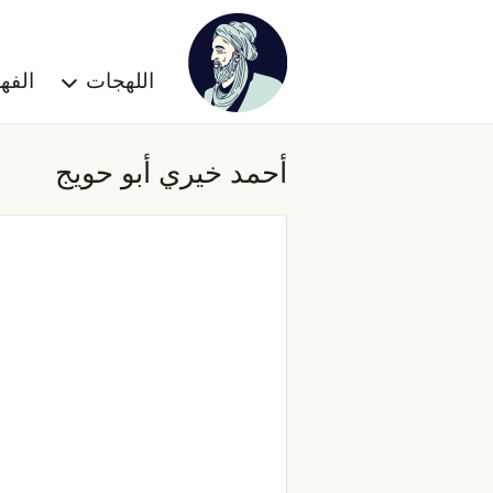
اللهجات
الف
أحمد خيري أبو حويج