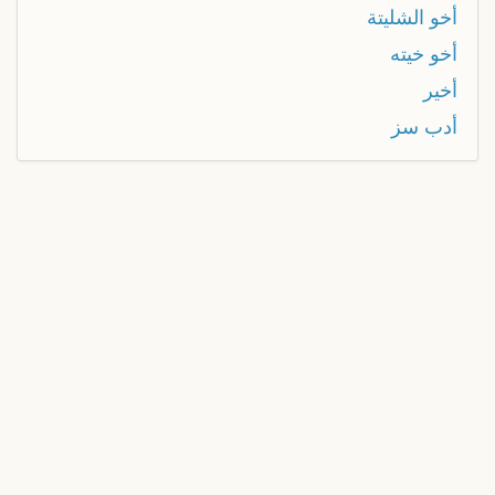
أخو الشليتة
أخو خيته
أخير
أدب سز