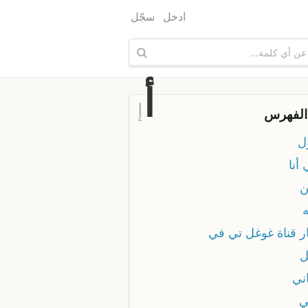
ادخل
سجّل
أ
إ
الفهرس
ل
أنا
ن
ار قناة غوغل تي في
ل
ني
ي