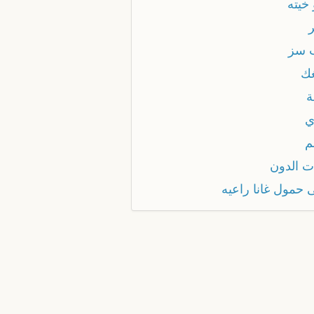
خيته
 سز
غك
ة
ي
م
ات الدون
 حمول غانا راعيه