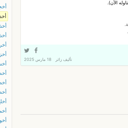
وله الآن).
أخج
أخد
.
أخذ 
أخذ
أخر
أخز
تأليف
زائر
18 مارس 2025
أخس
أخص
أخط
أخظ
أخل
أخم
أخو 