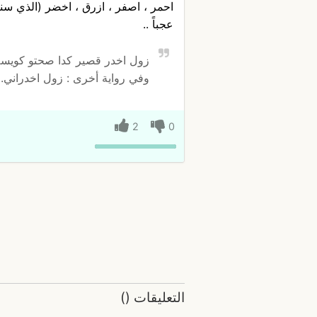
احمر ، اصفر ، ازرق ، اخضر (الذي سنتا
عجباً ..
زول اخدر قصير كدا صحتو كويسة
وفي رواية أخرى : زول اخدراني..
2
0
التعليقات
(
)