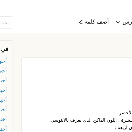
هرس
أضف كلمة
في 
أحو
أحي 
أحي
أحيه
أخب
أخب
الأخضر.
أختا
بشرة ، اللون الداكن الذي يعرف بالابنوسي.
 اربعة :
أخت