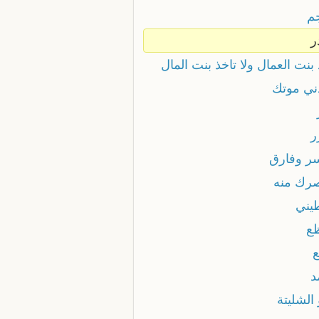
م
ر
بنت العمال ولا تاخذ بنت المال
ني موتك
ر
ر وفارق
رك منه
يني
ع
ع
د
الشليتة