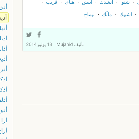
شنو
أنشدك
ابيش
هناي
قريب
أدي
اشبيك
مالَك
ليماج
أدي
أديل
أدي
تأليف
Mujahid
18 يوليو 2014
أذاه
أذبح
أذر
أذكا
أذكا
أذل
أذو
أرا
أراح