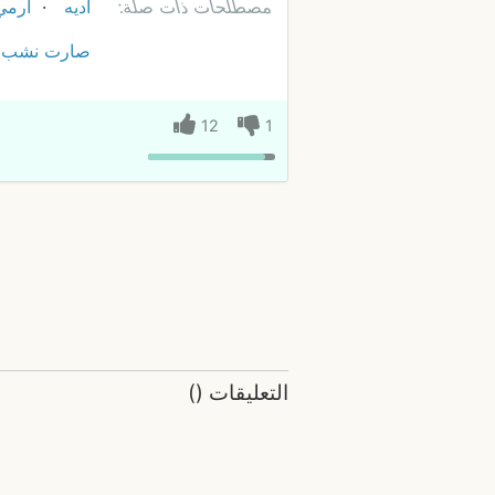
مصطلحات ذات صلة:
اديه
ارمي
صارت نشب
12
1
التعليقات
(
)