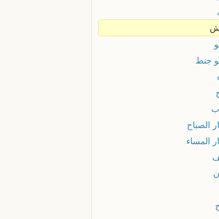
ش
و
لو جنط
ب
ر الصباح
ر المساء
ف
ن