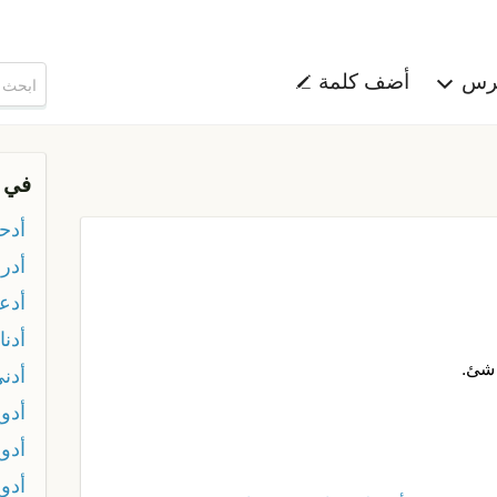
هرس
أضف كلمة
في 
أدح
أدر
أدع
أدن
 شئ.
أدنى
أدو
أدو
أدو