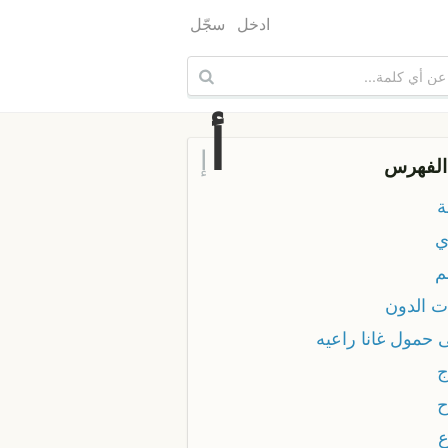
ادخل
سجّل
أ
إ
الفهرس
ة
ي
م
ات الدون
 حمول غانا راعيه
ج
ح
ع