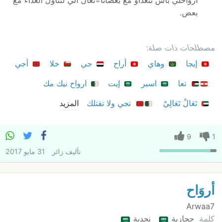
ارواحلي باش نتغداو مع بعضانا=تعال الي لتناول الغداء مع
بعض.
مصطلحات ذات صلة:
إيجا
وهاي
أراح
جي
خلا
أجي
تعا
اسبر
إيت
ارواح نيك مك
تَعَالْ تَعَالِيْ
تجي ولا تقتلك
المزيد
9
1
تأليف
زائر
31 مايو 2017
أروَاح
Arwaa7
كلمة
حجازية
نجدية