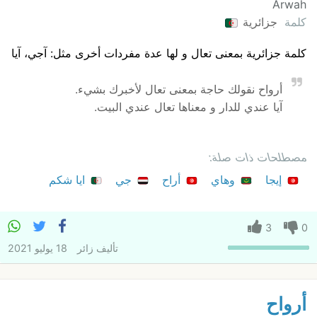
Arwah
كلمة
جزائرية
كلمة جزائرية بمعنى تعال و لها عدة مفردات أخرى مثل: آجي، آيا
أرواح نقولك حاجة بمعنى تعال لأخبرك بشيء.
آيا عندي للدار و معناها تعال عندي البيت.
مصطلحات ذات صلة:
إيجا
وهاي
أراح
جي
ايا شكم
3
0
تأليف
زائر
18 يوليو 2021
أرواح