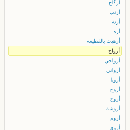
أرگاج
أرنب
أرنة
أره
أرهيت بالقطيعة
أرواح
أرواحي
أرواني
أروبا
أروج
أروح
أروشة
أروم
أروى