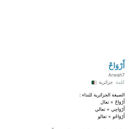
أَرْوَاحْ
Arwah7
كلمة
جزائرية
الصيغة الجزائرية للنداء :
أَرْوَاحْ = تعال
أَرْوَاحِي = تعالي
أَرْوَاحُو = تعالو