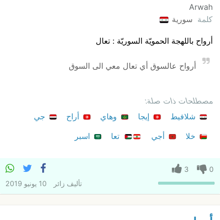
Arwah
كلمة
سورية
أرواح باللهجة الحمويّة السوريّة : تعال
أرواح عالسوق أي تعال معي الى السوق
مصطلحات ذات صلة:
شلافيط
إيجا
وهاي
أراح
جي
خلا
أجي
تعا
اسبر
3
0
تأليف
زائر
10 يونيو 2019