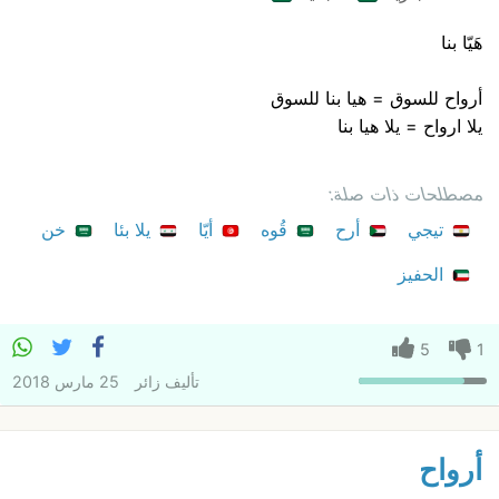
هَيّا بنا
أرواح للسوق = هيا بنا للسوق
يلا ارواح = يلا هيا بنا
مصطلحات ذات صلة:
تيجي
أرح
قُوه
أيّا
يلا بئا
خن
الحفيز
5
1
تأليف
زائر
25 مارس 2018
أرواح