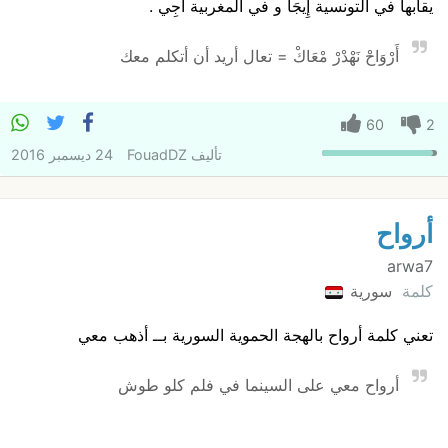
يقابها في التونسية إِيجَا و في المغربية آجِي .
أَرْوَاحْ نَهْدْرْ مْعَاكْ = تعال أريد أن أتكلم معك
60
2
تأليف
FouadDZ
24 ديسمبر 2016
أرواح
arwa7
كلمة
سورية
تعني كلمة أرواح بالهجة الحموية السورية بــ أذهب معي
أرواح معي على السينما في فلم كلو طوش