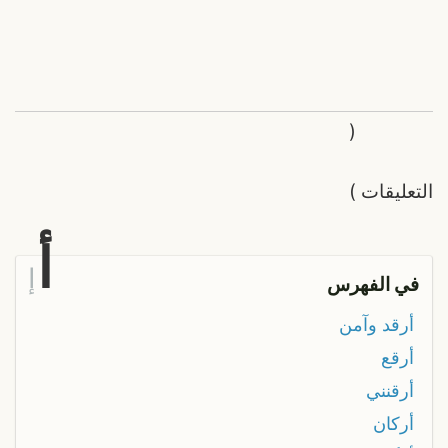
(
التعليقات
)
أ
إ
في الفهرس
أرقد وآمن
أرقع
أرقنني
أركان