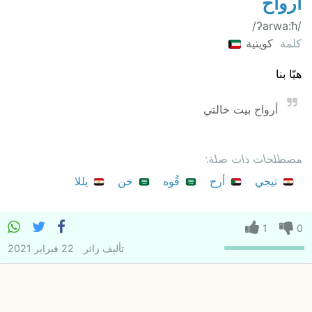
أرواح
/‏ʔarwa:‎ħ/
كلمة
كويتية
هيّا بنا
أرواح بيت خالتي
مصطلحات ذات صلة:
تيجي
أرح
قُوه
خن
يللا
1
0
تأليف
زائر
22 فبراير 2021