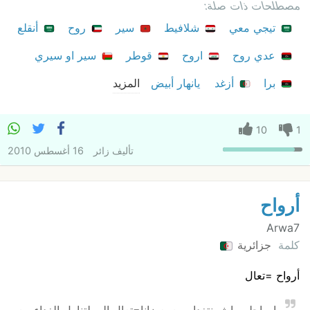
مصطلحات ذات صلة:
تيجي معي
شلافيط
سير
روح
أنقلع
عدي روح
اروح
قوطر
سير او سيري
برا
أزغد
يانهار أبيض
المزيد
10
1
تأليف
زائر
16 أغسطس 2010
أرواح
Arwa7
كلمة
جزائرية
أرواح =تعال