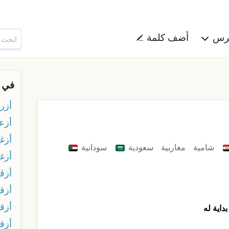
هرس
أضف كلمة
في 
أزر
أزع
أزغ
شامية
مغاربية
سعودية
سودانية
أزغ
أزڤ
أزق
أزق
داية له
أزق