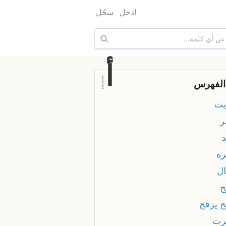
ادخل
سجّل
أ
إ
الفهرس
يت
ر
د
ره
ال
ح
ح يزقح
رت