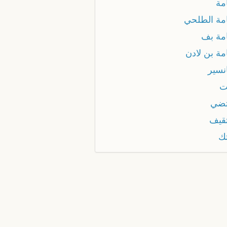
مة
مة الطلحي
مة بف
مة بن لادن
نسير
ت
ضي
قيف
ك