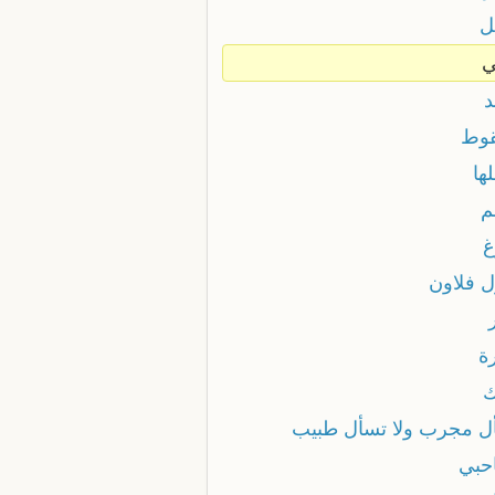
ل
ي
د
قوط
ها
م
غ
ل فلاون
ة
ك
ل مجرب ولا تسأل طبيب
حبي