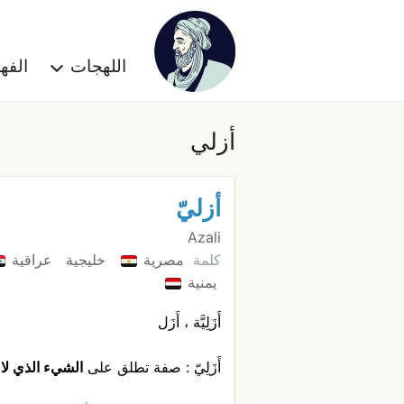
اللهجات
الف
أزلي
أزليّ
Azali
كلمة
مصرية
خليجية
عراقية
يمنية
أَزَلِيَّة ، أَزَل
أَزَلِيّ : صفة تطلق على
الشيء الذي لا ب