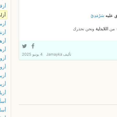
أزق
أزل
ق عليه
سَرْمَدِيّ
أزم
= من
اللابداية
ونحن نحذرك
أزن
أزهل
أزه
تأليف
Jamayka
4 يونيو 2025
أزو
أزو
أزير
أزير
أزي
أسأ
أسا