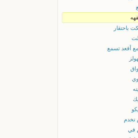
هه
ت باحتقار
ت
ع أقعد تسمع
ولز
اق
ي
ته
ك
كو
تخدم
في