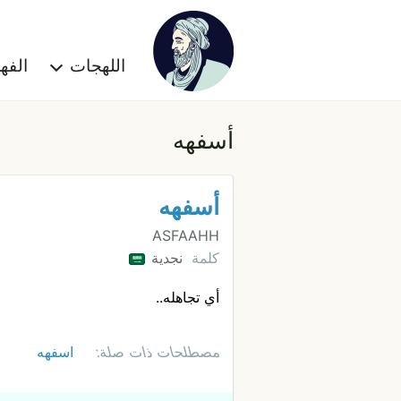
اللهجات
الف
أسفهه
أسفهه
ASFAAHH
كلمة
نجدية
أي تجاهله..
مصطلحات ذات صلة:
اسفهه