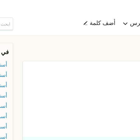
هرس
أضف كلمة
في 
أست
أست
أست
أست
أسر
أسر
أسط
أسط