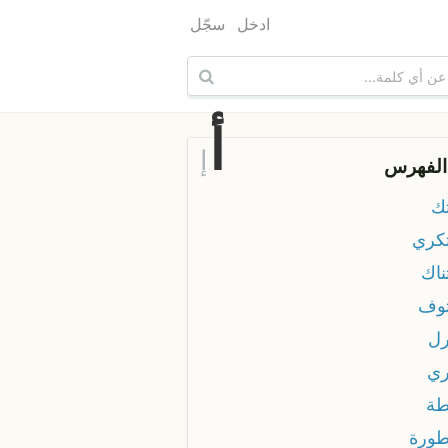
ادخل
سجّل
أ
إ
الفهرس
ك
كري
ناك
وف
ل
ي
ة
ورة