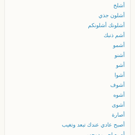
أشلخ
أشلون جذي
أشلونك أشلونكم
أشم ذنبك
أشمو
أشنو
أشو
أشوا
أشوف
أشوه
أشوى
أصارة
أصبح عادي عندك تبعد وتغيب
أصبع إجر مدوحس