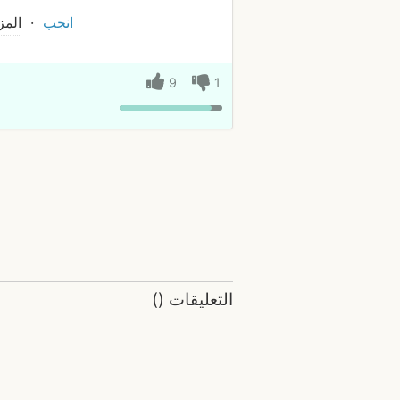
انجب
المز
9
1
التعليقات
(
)