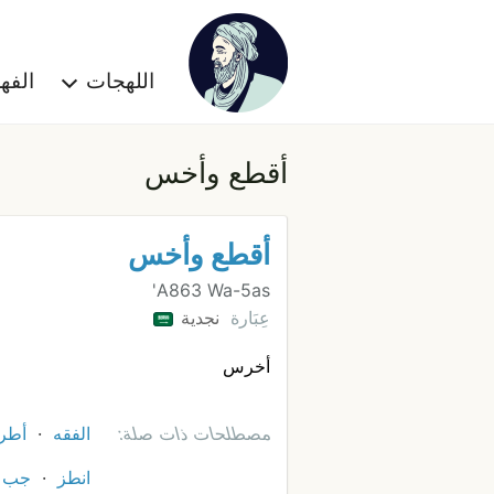
اللهجات
الف
أقطع وأخس
أقطع وأخس
A863 Wa-5as'
عِبَارة
نجدية
أخرس
مصطلحات ذات صلة:
الفقه
أطر
انطز
جب