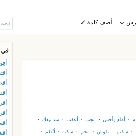
هرس
أضف كلمة
في 
أڥون
أقتر
أقح
أقد
أقر
أقر
م
أطع وأخس
انچب
أعقب
سد نيعك
أق
سكتم
بكوش
انخم
سكتة
أنْطَم
أقش