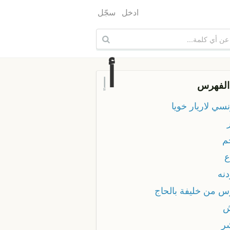
ادخل
سجّل
أ
إ
الفهرس
سي لاريار خويا
م
ع
دنه
س من خليفة بالحاج
ش
ر