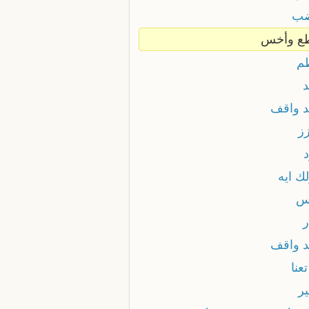
ضب
ع وأخس
م
د
د واقف
زز
ك ايه
س
ر
د واقف
عنا
ير