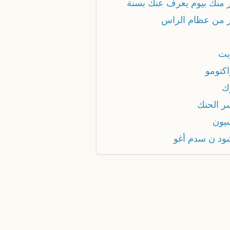
ر منك بيوم يعرف عنك بسنة
ر من عظام الراس
يت
اكتومو
ك
ر الحنك
يون
ود ن سدم أغو