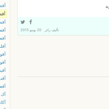
أق
يد
أقط
أقط
أقع
تأليف
زائر
20 يونيو 2015
أقع
أقل
أقود
أقول
أقي
أڨد
أڨع
أك ت
أكان