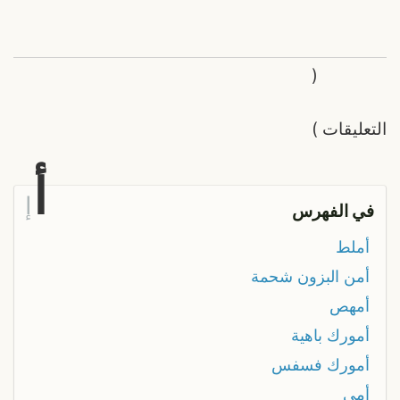
(
التعليقات
)
أ
إ
في الفهرس
أملط
أمن البزون شحمة
أمهص
أمورك باهية
أمورك فسفس
أمي