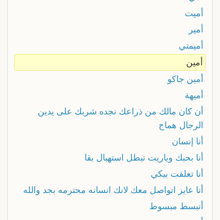
أميت
أمير
أميمتي
أمين
أمين جاكو
أميهة
أن كان مالك من ذراعك نجده شربك على يدين
الرجال هماج
أنا إنسان
أنا بحبك وياريت نبطل استهبال بقا
أنا تعلقت بيكي
أنا عايز اتواصل معك لانك انسانه محترمه بجد والله
أنبسط مبسوط