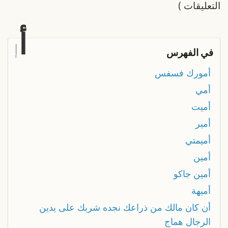
التعليقات
)
أ
إ
في الفهرس
أمورك فسفس
أمي
أميت
أمير
أميمتي
أمين
أمين جاكو
أميهة
أن كان مالك من ذراعك نجده شربك على يدين
الرجال هماج