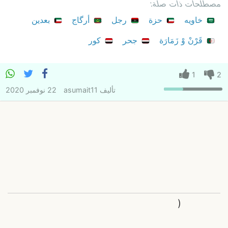
مصطلحات ذات صلة:
خاويه
حزة
رجل
أرگاج
بعدين
قَرْنْ وْ زَمَارَة
جحر
كور
1
2
تأليف
asumait11
22 نوفمبر 2020
(