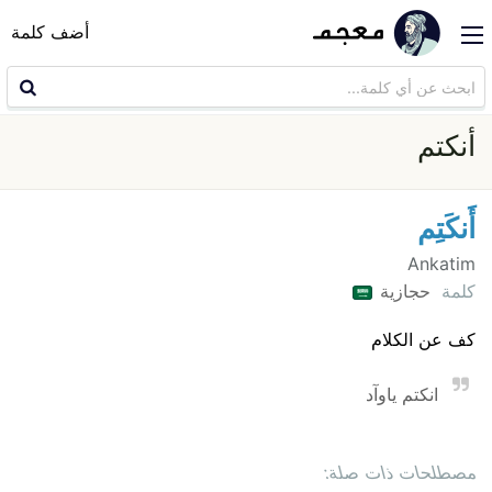
أضف كلمة
أنكتم
أَنكَتِم
Ankatim
كلمة
حجازية
كف عن الكلام
انكتم ياوآد
مصطلحات ذات صلة: