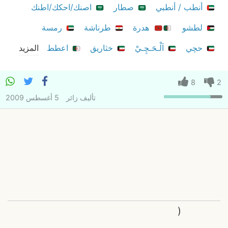
أنطب / أنطبي
صطار
اصنك/احكك/اطنك
لطشو
هدرة
طرناشة
رمسة
حچي
اَلْـحَـچِـيْ
خثاريق
اعطط
المزيد
8
2
تأليف
زائر
5 أغسطس 2009
(