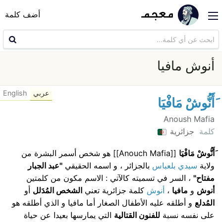
أضف كلمة
أنوش مافيا
عربي
English
َأَنُّوشْ مَافْيَا
Anoush Mafia
كلمة
جزائرية
َأَنُّوشْ مَافْيَا
[[Anouch Mafia]] هو شخص أسمر البشرة من
ولاية
سيدي بلعباس
بالجزائر ، و اسمه الحقيقي
"عبد الجبار
مفتاح"
، السر في تسميته كالآتي : الاسم مكون من كلمتين
أنوش
و
مافيا
،
أنوش
كلمة جزائرية تعني
الشخص المُدَلل
أو
المُدلع
و أطلقه عليه الأطفال الصغار أما مافيا و الذي أطلقه هو
على نفسه نسبة
للفنون القتالية
التي يمارسها بعيدا عن حياة