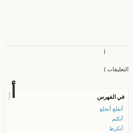
(
التعليقات
)
أ
إ
في الفهرس
أنقلع أنجلع
أنكتم
أنكرط