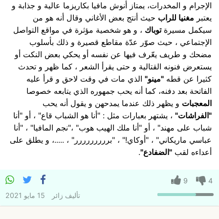
الإجرام و المخدرات، يمتاز أنوش مافيا بكاريزما عالية و جذابة و
يعتبر
مغنيا للراب
حيث أنتج بعض الأغاني وقال أنه هو من
سيكمل مسيرة
توباك
، و هو شخصية مؤثرة في مواقع التواصل
الإجتماعي ، حيث صوّر عدّة مقاطع قصيرة و ذلك بأسلوب
مضحك و طريف يعّرف فيها عن نفسه أو يحكي بعض النكت أو
يستعرض فنونه القتالية و حتى يقرأ الشعر ، كما ظهر و تحدث
كثيرا عن قطه
"مينو"
الذي مات في وقت لاحق و قرأ عليه
الفاتحة بعد دفنه، كما أنه يحب جمهوره الذي يتابعه خصوصا
المعجبات
و يظهر ذلك عندما يمدحهن و يقول أنه يحب
"الفراشات"
، يشتهر بعبارات مثل : "أنا هو الشباب قاع" ، أو "أنا
شباب على مهند" ، أو "أنا ملك الهيب هوب" ،"نجم المافيا" ، "أنا
عباسي ماريكاني" ، "أوكاي!" ، "بررررررررر" ، .....، و يطلق على
أعداءه لقب
"الضفادع"
.
9
4
تأليف
زائر
15 مايو 2021