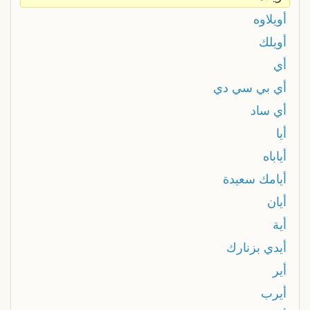
أويلاوه
أويلك
أي
أي بي سي دي
أي ساد
أيا
أياباه
أيامك سعيدة
أيان
أية
أيدي بزنارك
أير
أيرب