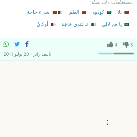
مصطلحات ذات صلة:
بلا
كودوه
العلم
شيء حاجة
يا هم لالي
مَاعَنْدِي حَاجَة
لُوكَانْ
4
5
تأليف
زائر
20 يوليو 2011
(