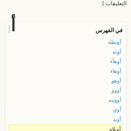
التعليقات
)
أ
إ
في الفهرس
أونطة
أونه
أوهآء
أوهاء
أوهو
أووو
أووينه
أوي
أويذ
أويلاه