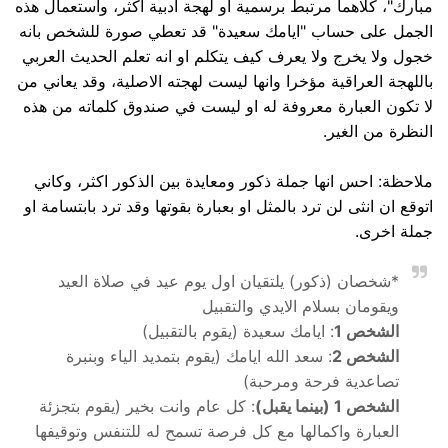
مبارك"، كلاهما مرتبط برسمية او لهجة ادبية اكثر، واستعمال هذه
الجمل على حساب "ايامك سعيدة" قد تعطي صورة للشخص بانه
خجول ولا يخرج ولا يعرف كيف يتكلم او انه تعلم الحديث العربي
باللهجة العراقية مؤخرا وانها ليست لهجته الاصلية، وقد يعاني من
لا تكون العبارة معروفة له او ليست في صندوق كلماته من هذه
النظرة من الغير.
ملاحظة: احس انها جملة ذكور ومعايدة بين الذكور اكثر، وكاني
اتوقع ان انثى لن ترد بالمثل او بعبارة بقوتها وقد ترد بابتسامة او
جملة اخرى.
*شخصان (ذكور) يلتقيان اول يوم عيد في صلاة العيد
ويقومان بسلام الايدي والتقبيل
الشخص 1
: ايامك سعيدة (يقوم بالتقبيل)
الشخص 2
: سعد الله ايامك (يقوم بتمديد الياء وبنبرة
تصاعدية فرحة ومرحبة)
الشخص 1 (بينما يقبل)
: كل عام وانت بخير (يقوم بتجزئة
العبارة واكمالها مع كل فرصة تسمح له للتنفس وتوقيفها