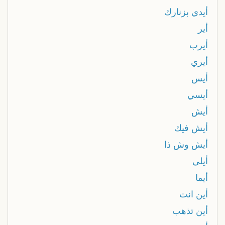
أيدي بزنارك
أير
أيرب
أيري
أيس
أيسي
أيش
أيش فيك
أيش وش ذا
أيلي
أيما
أين انت
أين تذهب