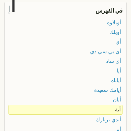
أ
إ
في الفهرس
أويلاوه
أويلك
أي
أي بي سي دي
أي ساد
أيا
أياباه
أيامك سعيدة
أيان
أية
أيدي بزنارك
أير