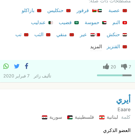
مصطلحات ذات صلة:
عصبة
قرقور
حنكليس
بازاكلو
النم
حموسة
قضيب
عندليب
حنكش
عير
منقي
الثب
تب
القنزيز
المزيد
20
7
تأليف
زائر
7 فبراير 2020
أيري
Eaare
كلمة
لبنانية
فلسطينية
سورية
العضو الذكري