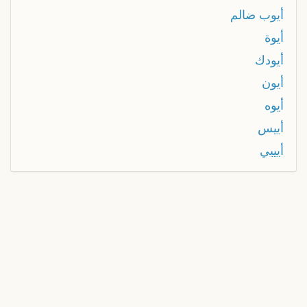
أيوب ضالم
أيوة
أيودك
أيون
أيوه
أييس
أيييي