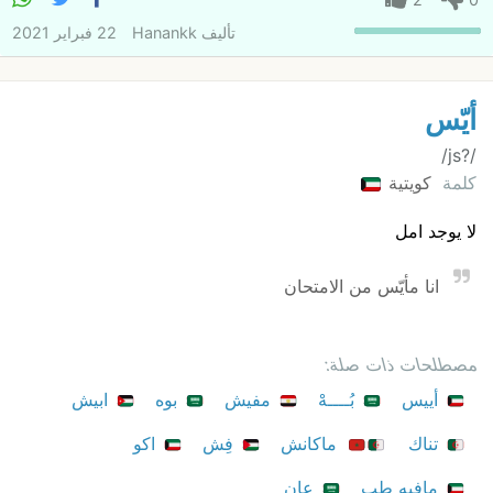
تأليف
Hanankk
22 فبراير 2021
أيّس
/?‏js/
كلمة
كويتية
لا يوجد امل
انا مأيّس من الامتحان
مصطلحات ذات صلة:
أييس
بُــــهْ
مفيش
بوه
ابيش
تناك
ماكانش
فِش
اكو
مافيه طب
عان