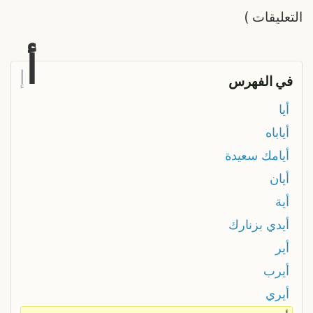
التعليقات
)
أ
إ
في الفهرس
أيا
أياباه
أيامك سعيدة
أيان
أية
أيدي بزنارك
أير
أيرب
أيري