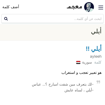
أضف كلمة
أيلي
أيلي !!
ayleeh
كلمة
سورية
هو تعبير تعجب و استغراب
-لك بتعرف مين شفت امبارح ؟... عباس
-أيلي ، لساه عايش