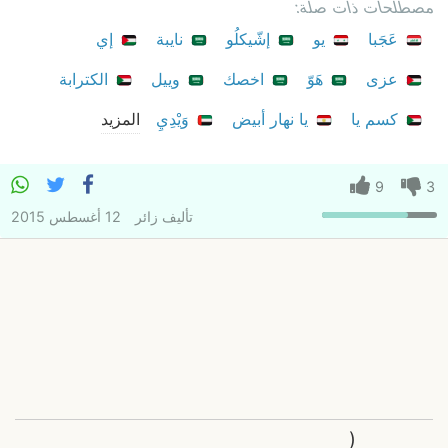
مصطلحات ذات صلة:
عَجَبا
يو
إشّيكلُو
نايبة
إي
عزى
هَوّ
اخصك
وييل
الكترابة
كسم يا
يا نهار أبيض
وَيْدِيِ
المزيد
9
3
تأليف
زائر
12 أغسطس 2015
(