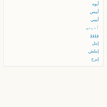
أيوه
أييس
أيييي
ٱديني
ؤؤؤؤ
إبتل
إبتلش
إبرح