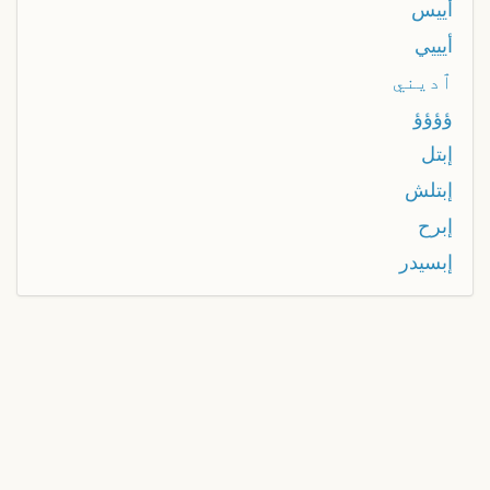
أييس
أيييي
ٱديني
ؤؤؤؤ
إبتل
إبتلش
إبرح
إبسيدر