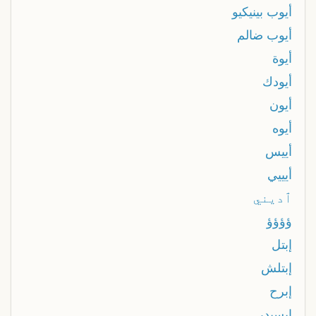
أيوب بينيكيو
أيوب ضالم
أيوة
أيودك
أيون
أيوه
أييس
أيييي
ٱديني
ؤؤؤؤ
إبتل
إبتلش
إبرح
إبسيدر