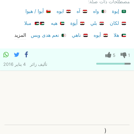
مصطلحات ذات صلة:
إيوة
واه
آه
ايوه
أيوا / هيوا
لكان
بلي
أَيوَة
هيه
مبلا
هلا
أيوه
ناهي
نعم هدى وبس
المزيد
5
1
تأليف
زائر
4 يناير 2016
(