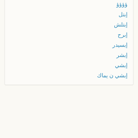
ؤؤؤؤ
إبتل
إبتلش
إبرح
إبسيدر
إبشر
إبشي
إبشي ن يماك