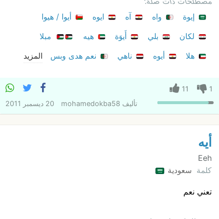
مصطلحات ذات صلة:
إيوة
واه
آه
ايوه
أيوا / هيوا
لكان
بلي
أَيوَة
هيه
مبلا
هلا
أيوه
ناهي
نعم هدى وبس
المزيد
11
1
تأليف
mohamedokba58
20 ديسمبر 2011
أيه
Eeh
كلمة
سعودية
تعني نعم