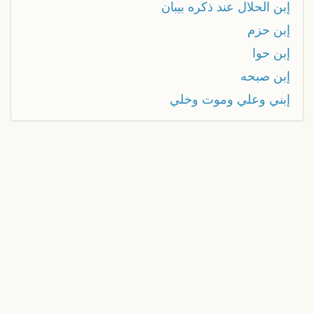
إبن الحلال عند ذكره بيبان
إبن حزم
إبن حوا
إبن صبحه
إبني وعلي وموت وخلي