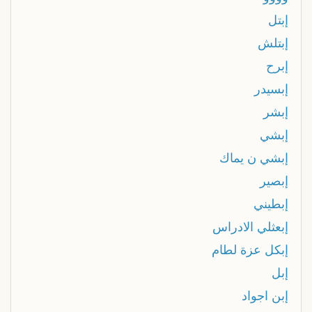
إبتل
إبتلش
إبرح
إبسيدر
إبشر
إبشي
إبشي ن يماك
إبصير
إبطيني
إبعثلي الادراس
إبكل عزة لطام
إبل
إبن اجواد