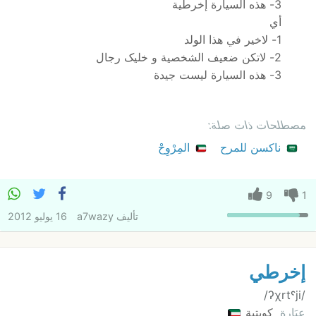
3- هذه السيارة إخرطية
أي
1- لاخير في هذا الولد
2- لاتکن ضعيف الشخصية و خليک رجال
3- هذه السيارة ليست جيدة
مصطلحات ذات صلة:
ناكسن للمرح
المِرْوِحْ
9
1
تأليف
a7wazy
16 يوليو 2012
إخرطي
/ʔχrtˤji/
عِبَارة
كويتية