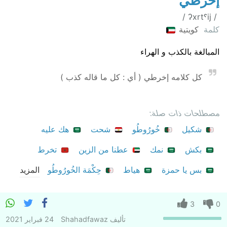
إخرطي
‏ / ʔxrtˤij /
كلمة
كويتية
المبالغة بالكذب و الهراء
كل كلامه إخرطي ( أي : كل ما قاله كذب )
مصطلحات ذات صلة:
شكيل
خُورُوطُو
شحت
هك عليه
بكش
نمك
عطنا من الزين
تخرط
بس يا حمزة
هياط
حِكْمَة الخُورُوطُو
المزيد
3
0
تأليف
Shahadfawaz
24 فبراير 2021