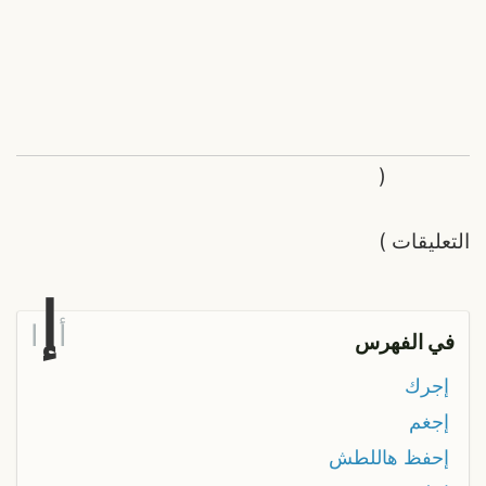
(
التعليقات
)
إ
أ
ا
في الفهرس
إجرك
إجغم
إحفظ هاللطش