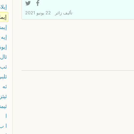
إيلا
تأليف
زائر
22 يونيو 2021
إيم
إيم
إيه
إيوة
ئال 
ئب
ئلب
ئه
ئيئز
ئيمت
ا
ا ب