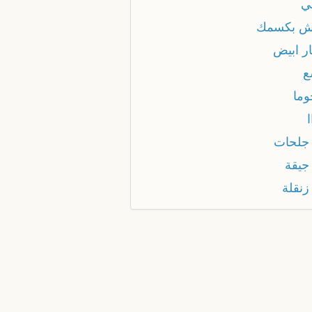
بي
اش بكسمك
ار ابيض
ع
وما
ا
جلحات
جيقة
زنقلة