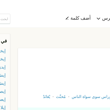
هرس
أضف كلمة
في 
إيخ
إيخا
إيدز
إيش
إيش
إيص
وراس سوى سواة الناس
مُخنَّث
يْعَانَدْ
إيع
إيلا