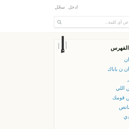
ادخل
سجّل
إ
أ
ا
الفهرس
ان
ن ن باباك
 اللي
 قومك
انص
دي