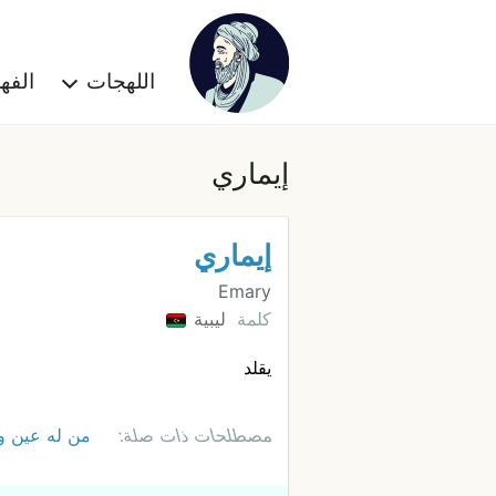
اللهجات
الف
إيماري
إيماري
Emary
كلمة
ليبية
يقلد
مصطلحات ذات صلة:
من له عين 