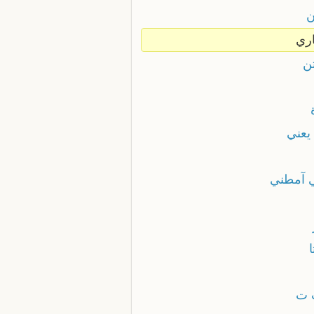
ن
اري
تن
يعني
ي آمطني
ا
 ت