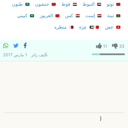
توتو
النبوط
قوط
حتشون
طبون
تينة
إست
كس
العربوز
كبيني
عص
مَرَة
منظره
11
33
تأليف
زائر
1 مارس 2017
(