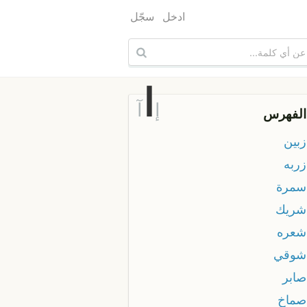
ادخل
سجّل
ا
إ
آ
الفهرس
زبين
زربه
 سمرة
 شريك
 شعره
 شوقي
صابر
 صماخ