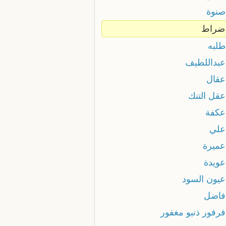
صنوة
 ضراط
طلبه
 عبداللطيف
عقال
عقل التنك
 عكفة
 علي
عميرة
عويدة
 عيون السود
 فاضل
فرفور ذنبو مغفور